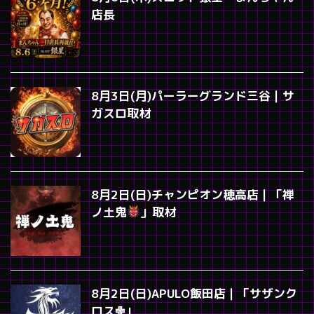
店長
8月3日(月)パーラーグランド三谷｜サ
ガスロ取材
8月2日(日)チャンピオン穂高店｜「禅
ノ土鬼
」取材
8月2日(日)APULO飯田店｜「サザンク
ロス✙」