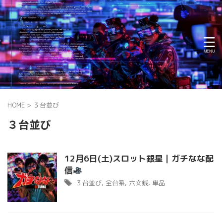
HOME
>
３台並び
３台並び
12月6日(土)スロット銀星｜ガチなな配
信
３台並び
,
全台系
,
六文銭
,
単品