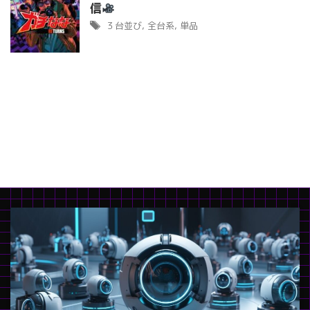
信
３台並び
,
全台系
,
単品