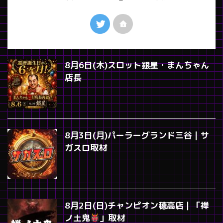
8月6日(木)スロット銀星・まんちゃん
店長
8月3日(月)パーラーグランド三谷｜サ
ガスロ取材
8月2日(日)チャンピオン穂高店｜「禅
ノ土鬼
」取材