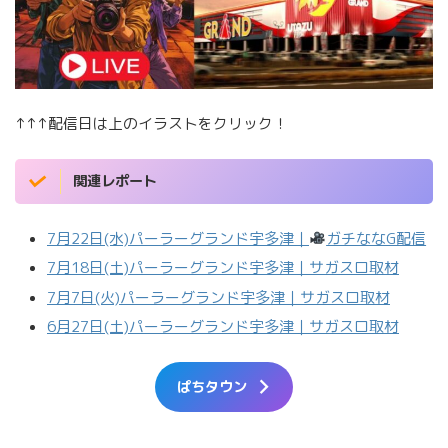
↑↑↑配信日は上のイラストをクリック！
関連レポート
7月22日(水)パーラーグランド宇多津｜
ガチななG配信
7月18日(土)パーラーグランド宇多津｜サガスロ取材
7月7日(火)パーラーグランド宇多津｜サガスロ取材
6月27日(土)パーラーグランド宇多津｜サガスロ取材
ぱちタウン