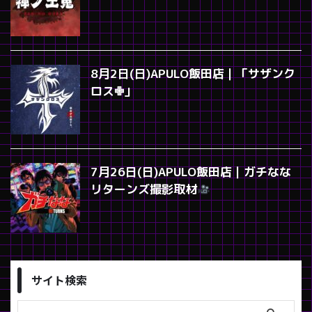
8月2日(日)APULO飯田店｜「サザンク
ロス✙」
7月26日(日)APULO飯田店｜ガチなな
リターンズ撮影取材
サイト検索