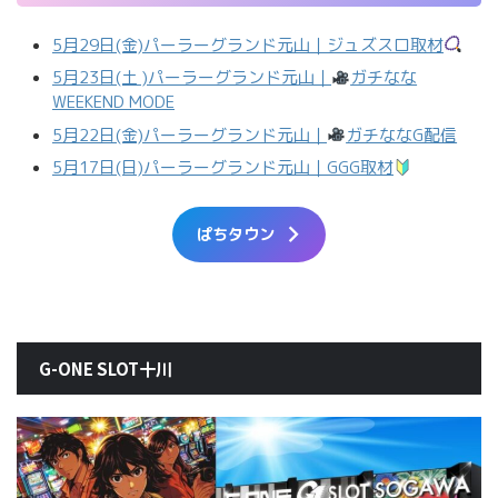
5月29日(金)パーラーグランド元山｜ジュズスロ取材
5月23日(土 )パーラーグランド元山｜
ガチなな
WEEKEND MODE
5月22日(金)パーラーグランド元山｜
ガチななG配信
5月17日(日)パーラーグランド元山｜GGG取材
ぱちタウン
G-ONE SLOT十川