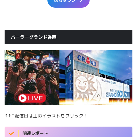
ぱちタウン
パーラーグランド香西
↑↑↑配信日は上のイラストをクリック！
関連レポート