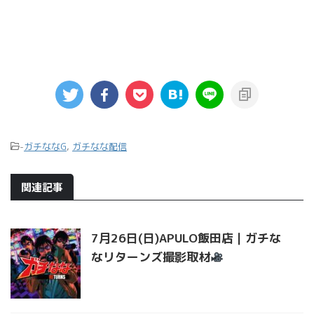
-
ガチななG
,
ガチなな配信
関連記事
7月26日(日)APULO飯田店｜ガチな
なリターンズ撮影取材