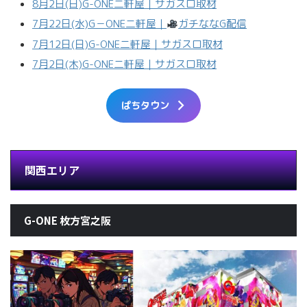
8月2日(日)G-ONE二軒屋｜サガスロ取材
7月22日(水)G－ONE二軒屋｜
ガチななG配信
7月12日(日)G-ONE二軒屋｜サガスロ取材
7月2日(木)G-ONE二軒屋｜サガスロ取材
ぱちタウン
関西エリア
G-ONE 枚方宮之阪