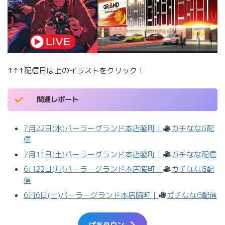
↑↑↑配信日は上のイラストをクリック！
関連レポート
7月22日(水)パーラーグランド本店脇町｜
ガチななG配
信
7月11日(土)パーラーグランド本店脇町｜
ガチなな配信
6月22日(月)パーラーグランド本店脇町｜
ガチななG配
信
6月6日(土)パーラーグランド本店脇町｜
ガチななG配信