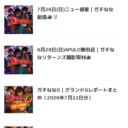
7月26日(日)ニュー銀星｜ガチなな
配信
6月28日(日)APULO飯田店｜ガチな
なリターンズ撮影取材
ガチななG｜グランドGレポートまと
め（2026年7月22日分）