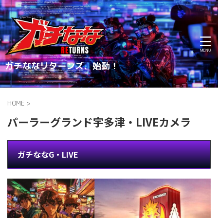
ガチななリターンズ、始動！
HOME
>
パーラーグランド宇多津・LIVEカメラ
ガチななG・LIVE