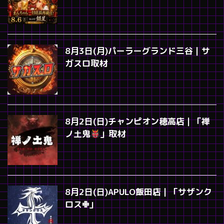
8月3日(月)パーラーグランド三谷｜サ
ガスロ取材
8月2日(日)チャンピオン穂高店｜「禅
ノ土鬼
」取材
8月2日(日)APULO飯田店｜「サザンク
ロス✙」