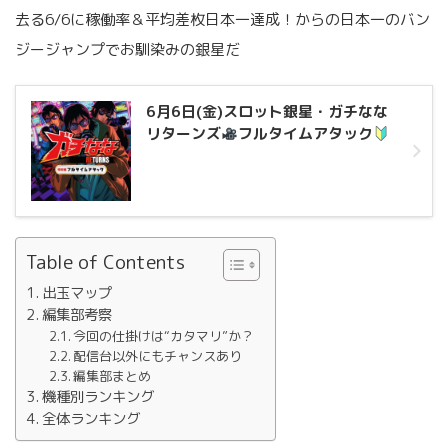
去る6/6に稼働率＆平均差枚日本一達成！からの日本一のバン
ジージャンプでお馴染みの銀星だ
6月6日(金)スロット銀星・ガチなな
リターンズ
フルタイムアタック
Table of Contents
出玉マップ
編集部考察
今回の仕掛けは“カタマリ”か？
配信台以外にもチャンスあり
編集部まとめ
機種別ランキング
全体ランキング