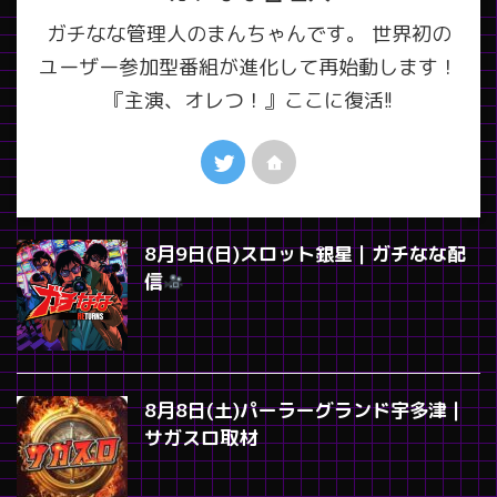
ガチなな管理人のまんちゃんです。 世界初の
ユーザー参加型番組が進化して再始動します！
『主演、オレつ！』ここに復活!!
8月9日(日)スロット銀星｜ガチなな配
信
8月8日(土)パーラーグランド宇多津｜
サガスロ取材