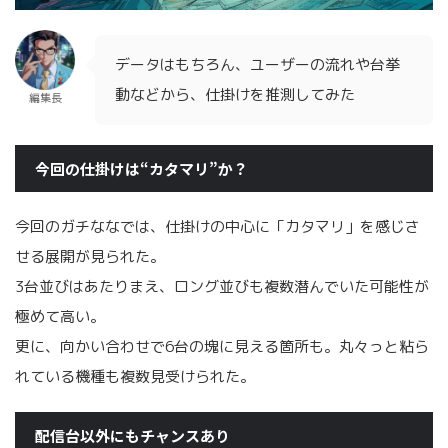
データはもちろん、ユーザーの流れや台挙
動などから、仕掛けを推測してみた
編集長
今回の仕掛けは“カタマリ”か？
今回のガチななでは、仕掛けの中心に「カタマリ」を感じさ
せる展開が見られた。
3台並びはあたりまえ、ロング並びも複数潜んでいた可能性が
極めて高い。
更に、向かい合わせで6台の塊に見える箇所も。丸々っと粘ら
れている機種も複数見受けられた。
配信台以外にもチャンスあり