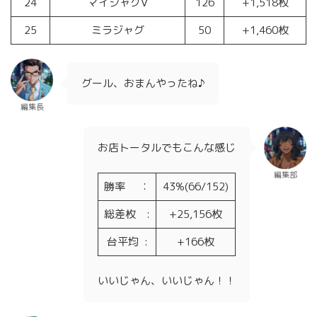
24
マイジャグⅤ
126
+1,518枚
25
ミラジャグ
50
+1,460枚
グール、おまんやったね♪
編集長
お店トータルでもこんな感じ
編集部
勝率 ：
43%(66/152)
総差枚 :
+25,156枚
台平均 :
+166枚
いいじゃん、いいじゃん！！