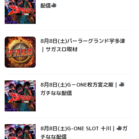
配信
8月8日(土)パーラーグランド宇多津
｜サガスロ取材
8月8日(土)G－ONE枚方宮之阪｜
ガチなな配信
8月8日(土)G-ONE SLOT 十川｜
ガ
チなな配信