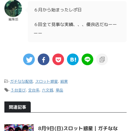
６月から始まったレポ日
編集部
６回全て見事な実績、、、優良店だねーー
ーー
-
ガチなな配信
,
スロット銀星
,
結果
-
３台並び
,
全台系
,
六文銭
,
単品
関連記事
8月9日(日)スロット銀星｜ガチなな