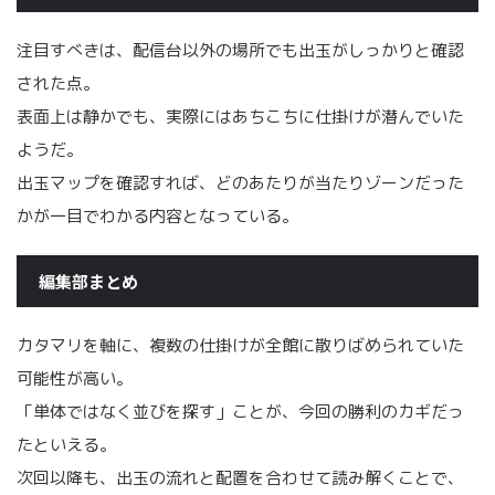
注目すべきは、配信台以外の場所でも出玉がしっかりと確認
された点。
表面上は静かでも、実際にはあちこちに仕掛けが潜んでいた
ようだ。
出玉マップを確認すれば、どのあたりが当たりゾーンだった
かが一目でわかる内容となっている。
編集部まとめ
カタマリを軸に、複数の仕掛けが全館に散りばめられていた
可能性が高い。
「単体ではなく並びを探す」ことが、今回の勝利のカギだっ
たといえる。
次回以降も、出玉の流れと配置を合わせて読み解くことで、