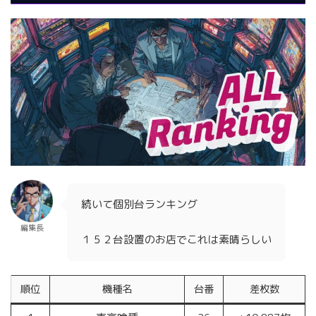
続いて個別台ランキング
編集長
１５２台設置のお店でこれは素晴らしい
順位
機種名
台番
差枚数