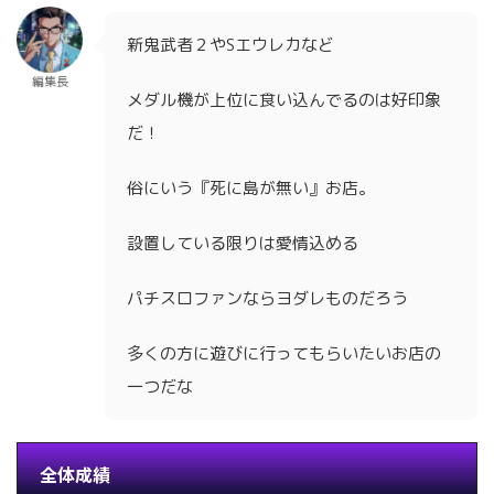
新鬼武者２やSエウレカなど
編集長
メダル機が上位に食い込んでるのは好印象
だ！
俗にいう『死に島が無い』お店。
設置している限りは愛情込める
パチスロファンならヨダレものだろう
多くの方に遊びに行ってもらいたいお店の
一つだな
全体成績