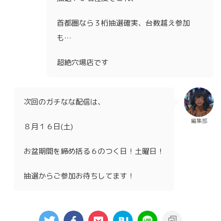
首都圏なら３桁抽選確実、台数越え参加
も…
超絶穴場店です
次回のガチなな配信は、
編集部
８月１６日(土)
お盆期間を締め括る６のつく日！土曜日！
抽選からご参加お待ちしてます！