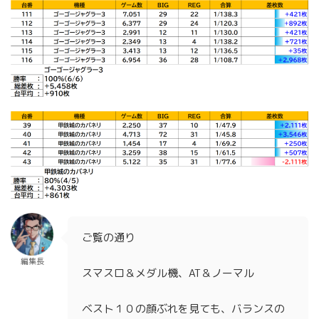
ご覧の通り
編集長
スマスロ＆メダル機、AT＆ノーマル
ベスト１０の顔ぶれを見ても、バランスの