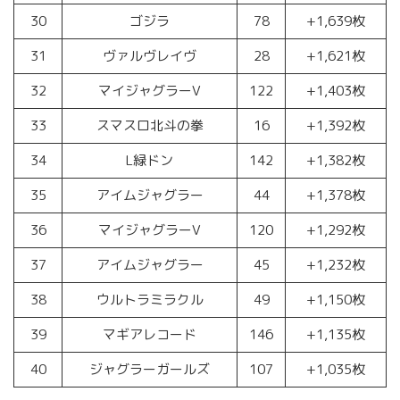
30
ゴジラ
78
+1,639枚
31
ヴァルヴレイヴ
28
+1,621枚
32
マイジャグラーV
122
+1,403枚
33
スマスロ北斗の拳
16
+1,392枚
34
L緑ドン
142
+1,382枚
35
アイムジャグラー
44
+1,378枚
36
マイジャグラーV
120
+1,292枚
37
アイムジャグラー
45
+1,232枚
38
ウルトラミラクル
49
+1,150枚
39
マギアレコード
146
+1,135枚
40
ジャグラーガールズ
107
+1,035枚