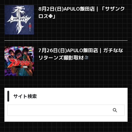
8月2日(日)APULO飯田店｜「サザンク
ロス✙」
7月26日(日)APULO飯田店｜ガチなな
リターンズ撮影取材
サイト検索