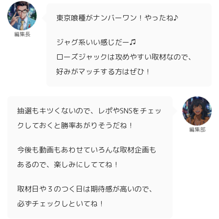
東京喰種がナンバーワン！やったね♪
編集長
ジャグ系いい感じだー♫
ローズジャックは攻めやすい取材なので、
好みがマッチする方はぜひ！
抽選もキツくないので、レポやSNSをチェッ
クしておくと勝率あがりそうだね！
編集部
今後も動画もあわせていろんな取材企画も
あるので、楽しみにしててね！
取材日や３のつく日は期待感が高いので、
必ずチェックしといてね！