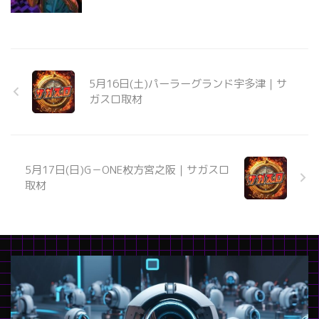
5月16日(土)パーラーグランド宇多津｜サ
ガスロ取材
5月17日(日)G－ONE枚方宮之阪｜サガスロ
取材