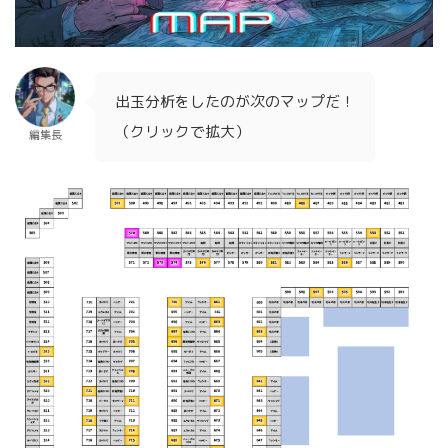
出玉分析をしたのが次のマップだ！
（クリックで拡大）
編集長