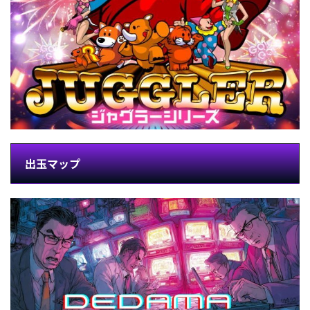
出玉マップ