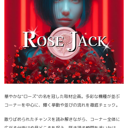
華やかな“ローズ”の名を冠した取材企画。多彩な機種が並ぶ
コーナーを中心に、輝く挙動や並びの流れを徹底チェック。
散りばめられたチャンスを読み解きながら、コーナー全体に
広がる仕掛けや見どころを捉え、咲き誇る瞬間を追いかけ