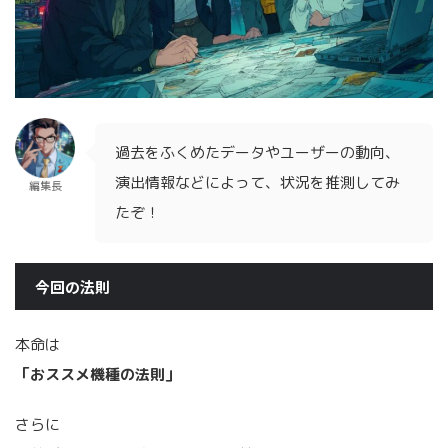
過去をふくめたデータやユーザーの動向、
演出情報などによって、状況を推測してみ
編集長
たぞ！
今回の法則
本命は
「おススメ機種の法則」
さらに