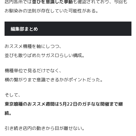
店内各所では
並びを意識した挙動
も確認されており、今回も
お馴染みの法則が存在していた可能性がある。
編集部まとめ
おススメ機種を軸にしつつ、
並びも散りばめたサガスロらしい構成。
機種単位で見るだけでなく、
横の繋がりまで意識できるかがポイントだった。
そして、
東京喰種のおススメ週間は5月22日のガチなな開催まで継
続。
引き続き店内の動きから目が離せない。