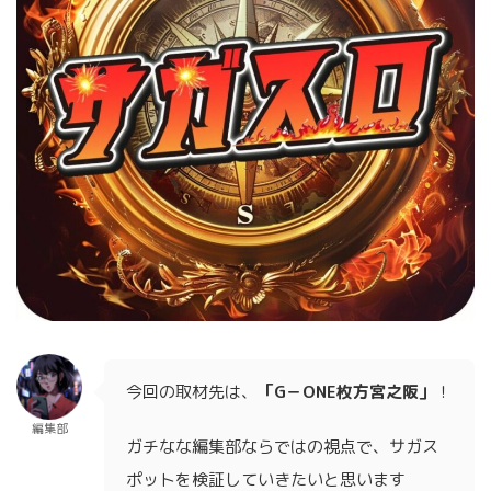
今回の取材先は、
「G－ONE枚方宮之阪」
！
編集部
ガチなな編集部ならではの視点で、サガス
ポットを検証していきたいと思います