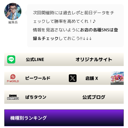
次回開催時には過去レポと前日データをチ
ェックして勝率を高めてくれ！♪
編集長
情報を見逃さないように
お店の各種SNSは登
録＆チェック
しておこう!!↓↓↓
機種別ランキング