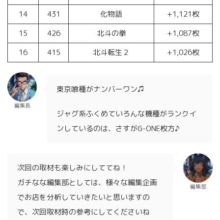
14
431
化物語
+1,121枚
15
426
北斗の拳
+1,087枚
16
415
北斗転生２
+1,026枚
東京喰種がナンバーワン♫
編集長
ジャグ系ふくめていろんな機種がランクイ
ンしているのは、さすがG-ONE枚方♪
次回の取材も楽しみにしててね！
ガチなな編集部としては、様々な編集企画
編集部
でお店を分析していきたいと思いますの
で、次回取材時の参考にしてくださいね