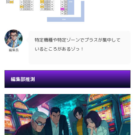
特定機種や特定ゾーンでプラスが集中して
いるところがあるゾっ！
編集長
編集部推測