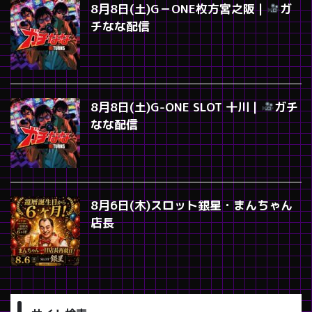
8月8日(土)G－ONE枚方宮之阪｜
ガ
チなな配信
8月8日(土)G-ONE SLOT 十川｜
ガチ
なな配信
8月6日(木)スロット銀星・まんちゃん
店長