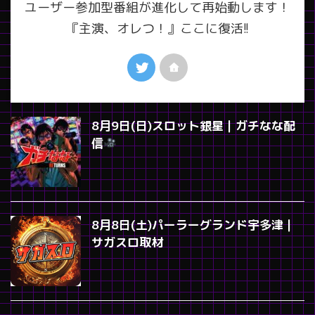
ユーザー参加型番組が進化して再始動します！
『主演、オレつ！』ここに復活!!
8月9日(日)スロット銀星｜ガチなな配
信
8月8日(土)パーラーグランド宇多津｜
サガスロ取材