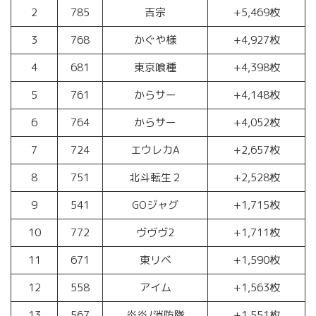
2
785
吉宗
+5,469枚
3
768
かぐや様
+4,927枚
4
681
東京喰種
+4,398枚
5
761
からサー
+4,148枚
6
764
からサー
+4,052枚
7
724
エウレカA
+2,657枚
8
751
北斗転生２
+2,528枚
9
541
GOジャグ
+1,715枚
10
772
ヴヴヴ2
+1,711枚
11
671
東リベ
+1,590枚
12
558
アイム
+1,563枚
13
567
炎炎ﾉ消防隊
+1,551枚