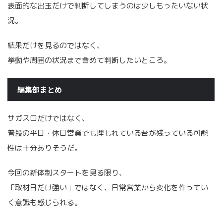
表面的な出玉だけで判断してしまうのは少しもったいない状
況。
結果だけを見るのではなく、
挙動や周囲の状況まで含めて判断したいところ。
編集部まとめ
サガスロだけではなく、
普段の平日・休日営業でも埋もれている台が残っている可能
性は十分ありそうだ。
今回の新体制スタートを見る限り、
「取材日だけ強い」ではなく、日常営業から変化を作ってい
く意識も感じられる。