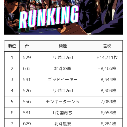
順位
台
機種
差枚
1
529
リゼロ2nd
+14,711枚
2
632
北斗の拳
+8,466枚
3
591
ゴッドイーター
+8,344枚
4
526
リゼロ2nd
+8,303枚
5
556
モンキーターン５
+7,089枚
6
581
L南国育ち
+6,658枚
7
629
北斗無双
+6,281枚