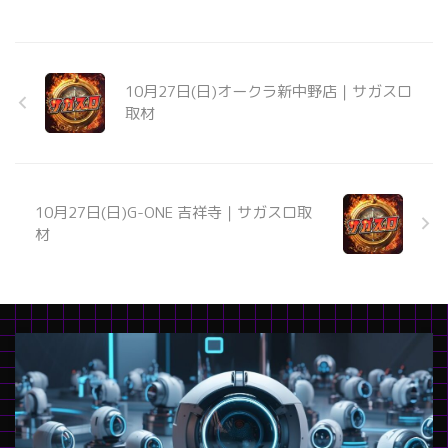
10月27日(日)オークラ新中野店｜サガスロ
取材
10月27日(日)G-ONE 吉祥寺｜サガスロ取
材