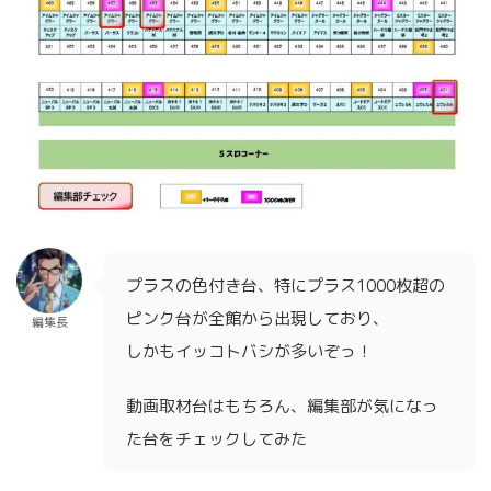
プラスの色付き台、特にプラス1000枚超の
ピンク台が全館から出現しており、
編集長
しかもイッコトバシが多いぞっ！
動画取材台はもちろん、編集部が気になっ
た台をチェックしてみた