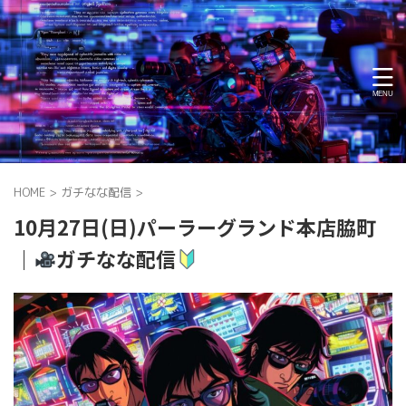
HOME
>
ガチなな配信
>
10月27日(日)パーラーグランド本店脇町
｜
ガチなな配信