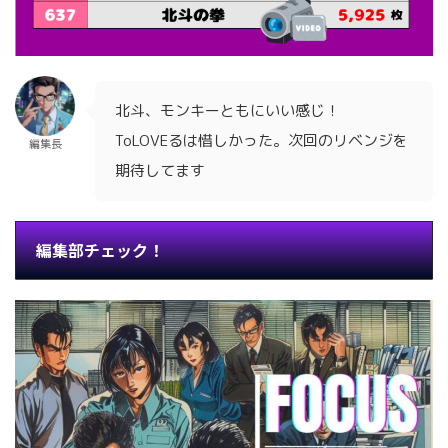
北斗、モンキーともにいい感じ！
ToLOVEるは惜しかった。次回のリベンジを
編集長
期待してます
編集部チェック！