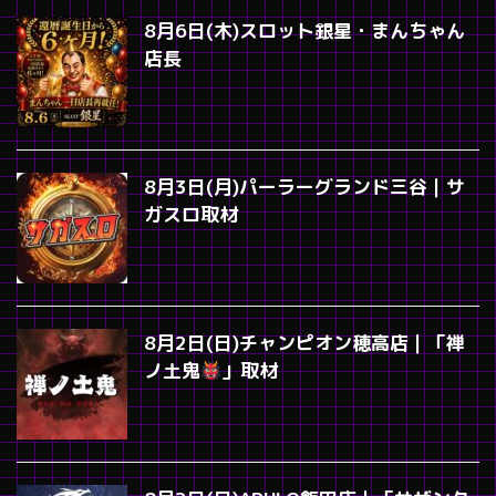
8月6日(木)スロット銀星・まんちゃん
店長
8月3日(月)パーラーグランド三谷｜サ
ガスロ取材
8月2日(日)チャンピオン穂高店｜「禅
ノ土鬼
」取材