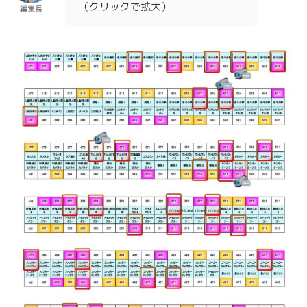
（クリックで拡大）
編集長