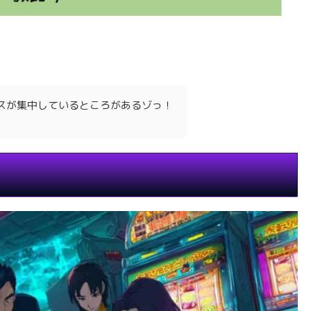
スが集中しているところがあるゾっ！