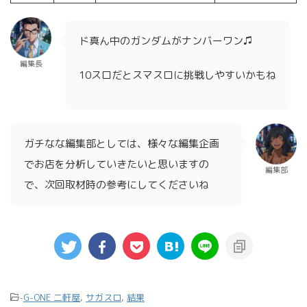
ド真ん中のガンダムがナンバーワン♫
編集長
10スロだとスマスロに挑戦しやすいかもね
ガチなな編集部としては、様々な編集企画
でお店を分析していきたいと思いますの
編集部
で、次回取材時の参考にしてくださいね
-
G-ONE 二軒屋
,
サガスロ
,
結果