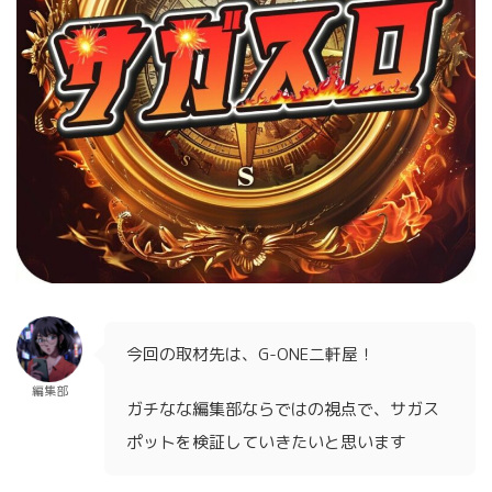
今回の取材先は、G-ONE二軒屋！
編集部
ガチなな編集部ならではの視点で、サガス
ポットを検証していきたいと思います