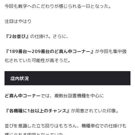
今回も数字へのこだわりが感じられる一日となった。
注目はやはり
『2台並び』
の仕掛け。さらに、
『189番台～209番台のど真ん中コーナー』
が今回も集中強
化されていた可能性が高そうだ。
店内状況
ど真ん中コーナー
では、複数台設置機種を中心に
『各機種に1台以上のチャンス』
が用意されていた印象。
並びを意識した立ち回りはもちろん、機種単位での仕掛けも
感じられる内容となっていた。