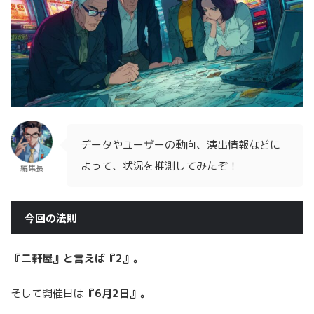
データやユーザーの動向、演出情報などに
よって、状況を推測してみたぞ！
編集長
今回の法則
『二軒屋』と言えば『2』。
そして開催日は
『6月2日』。