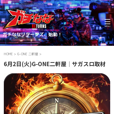
ガチななリターンズ、始動！
HOME
>
G-ONE 二軒屋
>
6月2日(火)G-ONE二軒屋｜サガスロ取材