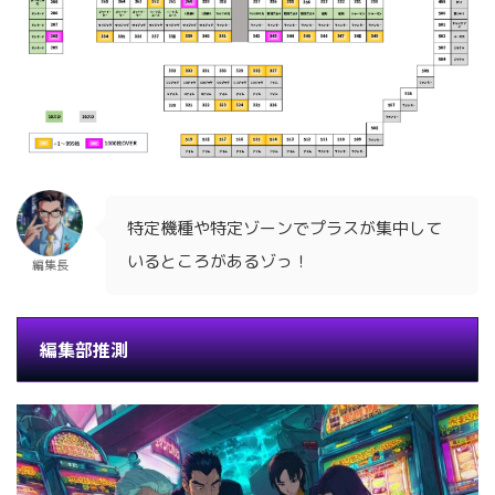
特定機種や特定ゾーンでプラスが集中して
いるところがあるゾっ！
編集長
編集部推測