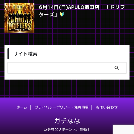
6月14日(日)APULO飯田店｜「ドリフ
ターズ」
サイト検索
ホーム
プライバシーポリシー・免責事項
お問い合わせ
ガチなな
ガチななリターンズ、始動！