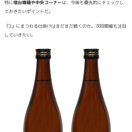
特に
増台機種や中央コーナー
は、今後も優先的にチェックし
ておきたいポイントだ。
『2』にまつわる仕掛けはまだまだ続くのか。次回開催も注目
していきたい。