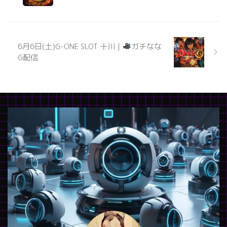
6月6日(土)G-ONE SLOT 十川｜
ガチなな
G配信