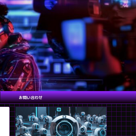
お問い合わせ