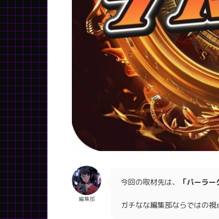
今回の取材先は、
「パーラー
編集部
ガチなな編集部ならではの視