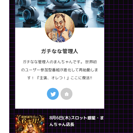
ガチなな管理人
ガチなな管理人のまんちゃんです。 世界初
のユーザー参加型番組が進化して再始動しま
す！ 『主演、オレつ！』ここに復活!!
8月6日(木)スロット銀星・ま
んちゃん店長