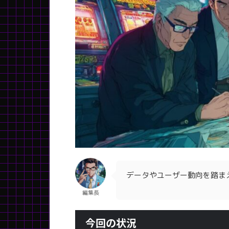
データやユーザー動向を踏ま
編集長
今回の状況