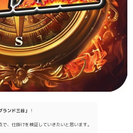
グランド三谷」
！
点で、仕掛けを検証していきたいと思います。