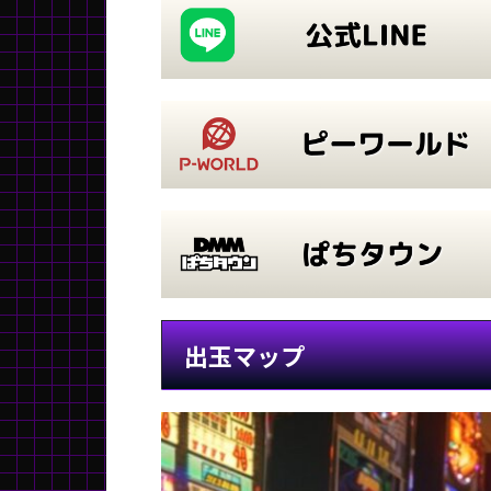
出玉マップ