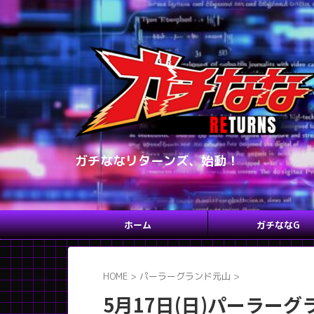
ガチななリターンズ、始動！
ホーム
ガチななG
HOME
>
パーラーグランド元山
>
5月17日(日)パーラー