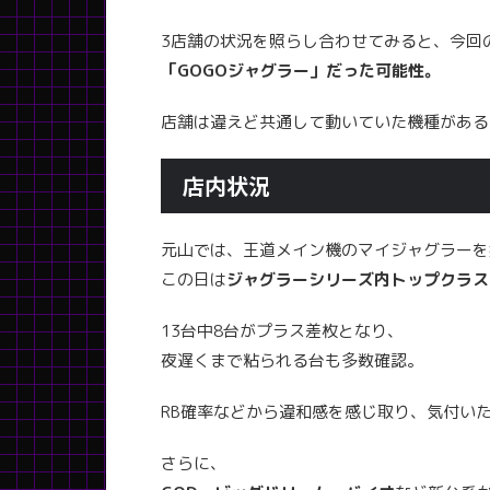
3店舗の状況を照らし合わせてみると、今回
「GOGOジャグラー」だった可能性。
店舗は違えど共通して動いていた機種がある
店内状況
元山では、王道メイン機のマイジャグラーを
この日は
ジャグラーシリーズ内トップクラス
13台中8台がプラス差枚となり、
夜遅くまで粘られる台も多数確認。
RB確率などから違和感を感じ取り、気付い
さらに、