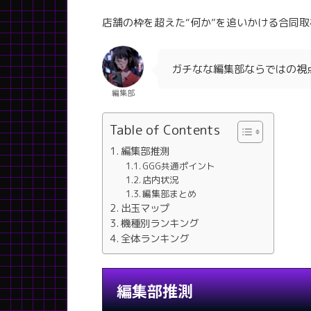
店舗の枠を超えた“何か”を追いかける合同
ガチなな編集部ならではの視
編集部
Table of Contents
編集部推測
GGG共通ポイント
店内状況
編集部まとめ
出玉マップ
機種別ランキング
全体ランキング
編集部推測