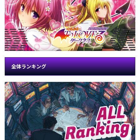
全体ランキング