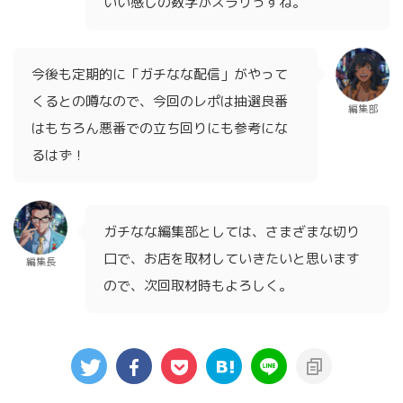
いい感じの数字がズラリっすね。
今後も定期的に「ガチなな配信」がやって
くるとの噂なので、今回のレポは抽選良番
編集部
はもちろん悪番での立ち回りにも参考にな
るはず！
ガチなな編集部としては、さまざまな切り
口で、お店を取材していきたいと思います
編集長
ので、次回取材時もよろしく。