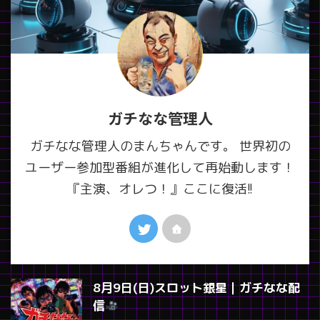
ガチなな管理人
ガチなな管理人のまんちゃんです。 世界初の
ユーザー参加型番組が進化して再始動します！
『主演、オレつ！』ここに復活!!
8月9日(日)スロット銀星｜ガチなな配
信