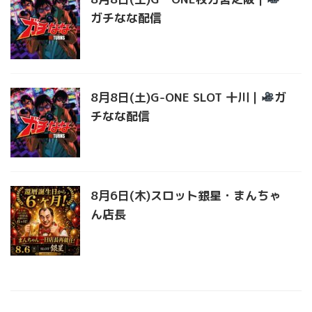
ガチなな配信
8月8日(土)G-ONE SLOT 十川｜
ガ
チなな配信
8月6日(木)スロット銀星・まんちゃ
ん店長