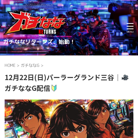
ガチななリターンズ、始動！
HOME
>
ガチななG
>
12月22日(日)パーラーグランド三谷｜
ガチななG配信