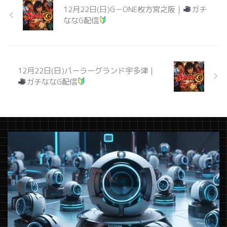
12月22日(日)G－ONE枚方宮之阪｜
ガチ
ななG配信
12月22日(日)パーラーグランド宇多津｜
ガチななG配信