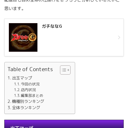
思います。
ガチななG
Table of Contents
出玉マップ
今回の状況
店内状況
編集部まとめ
機種別ランキング
全体ランキング