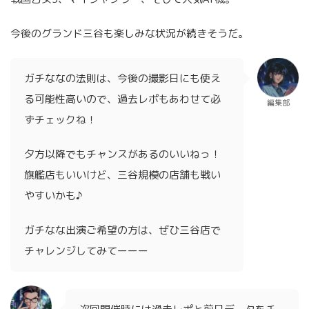
今後のグランド三谷も楽しみな状況が続きそうだ。
ガチななの法則は、今後の撮影日にも使え
る可能性高いので、過去レポもあわせて必
編集部
ずチェックね！
夕方以降でもチャンスがあるのいいねっ！
旗艦店もいいけど、三谷規模の店舗も戦い
やすいかも♪
ガチなな出演ご希望の方は、ぜひ三谷店で
チャレンジしてみてーーー