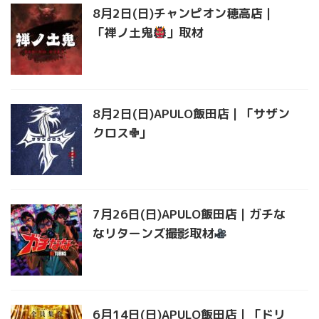
8月2日(日)チャンピオン穂高店｜
「禅ノ土鬼
」取材
8月2日(日)APULO飯田店｜「サザン
クロス✙」
7月26日(日)APULO飯田店｜ガチな
なリターンズ撮影取材
6月14日(日)APULO飯田店｜「ドリ