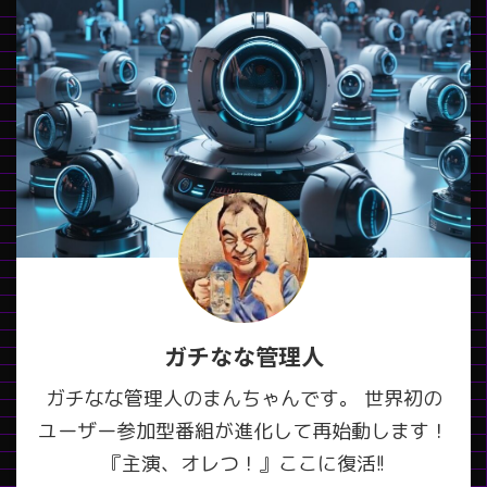
ガチなな管理人
ガチなな管理人のまんちゃんです。 世界初の
ユーザー参加型番組が進化して再始動します！
『主演、オレつ！』ここに復活!!