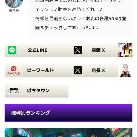
次回開催時には過去レポと前日データをチ
ェックして勝率を高めてくれ！♪
編集長
情報を見逃さないように
お店の各種SNSは登
録＆チェック
しておこう!!↓↓↓
機種別ランキング