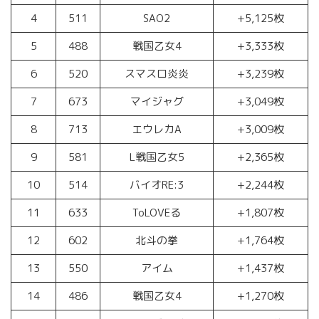
4
511
SAO2
+5,125枚
5
488
戦国乙女4
+3,333枚
6
520
スマスロ炎炎
+3,239枚
7
673
マイジャグ
+3,049枚
8
713
エウレカA
+3,009枚
9
581
L戦国乙女5
+2,365枚
10
514
バイオRE:3
+2,244枚
11
633
ToLOVEる
+1,807枚
12
602
北斗の拳
+1,764枚
13
550
アイム
+1,437枚
14
486
戦国乙女4
+1,270枚