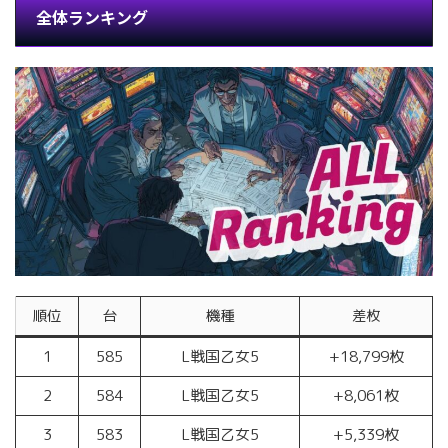
全体ランキング
順位
台
機種
差枚
1
585
L戦国乙女5
+18,799枚
2
584
L戦国乙女5
+8,061枚
3
583
L戦国乙女5
+5,339枚