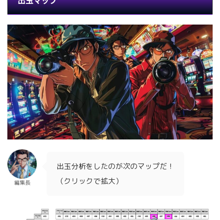
出玉マップ
出玉分析をしたのが次のマップだ！
（クリックで拡大）
編集長