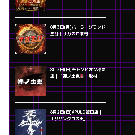
8月3日(月)パーラーグランド
三谷｜サガスロ取材
8月2日(日)チャンピオン穂高
店｜「禅ノ土鬼
」取材
8月2日(日)APULO飯田店｜
「サザンクロス✙」