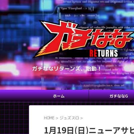
ガチななリターンズ、始動！
ホーム
ガチななG
HOME
>
ジュズスロ
>
1月19日(日)ニューア