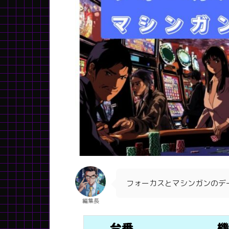
フォーカスとマシンガンのデ
編集長