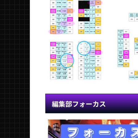
編集部フォーカス