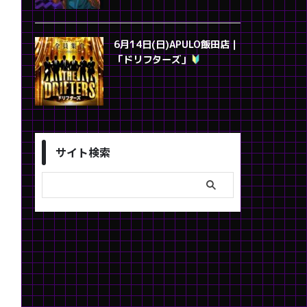
6月14日(日)APULO飯田店｜
「ドリフターズ」
サイト検索