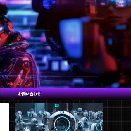
お問い合わせ