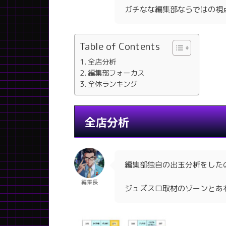
ガチなな編集部ならではの視
Table of Contents
全店分析
編集部フォーカス
全体ランキング
全店分析
編集部独自の出玉分析をした
編集長
ジュズスロ取材のゾーンとあ