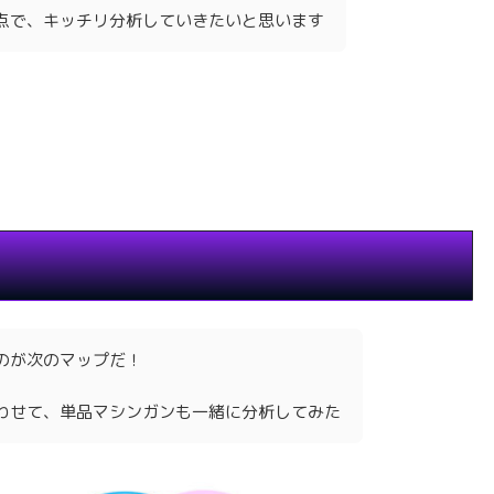
点で、キッチリ分析していきたいと思います
のが次のマップだ！
わせて、単品マシンガンも一緒に分析してみた