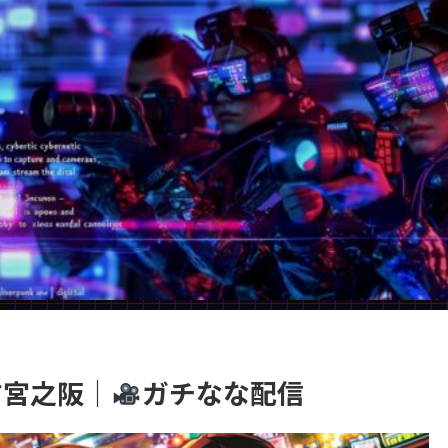
枚方宮之阪｜
ガチなな配信