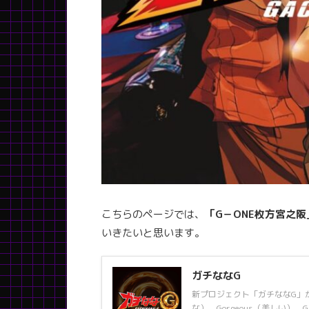
こちらのページでは、
「G－ONE枚方宮之阪
いきたいと思います。
ガチななG
新プロジェクト「ガチななG」が
な）、Gorgeous（美しい）、Gl