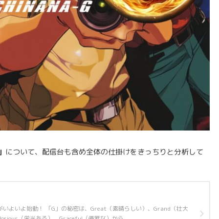
」
について、配信台も含め全体の仕掛けをきっちりと分析して
いよいよ始動！ 「G」の秘密は、Great（素晴らしい）、Grand（壮大
orious（栄光ある）、Graceful（優雅な）から。 ...