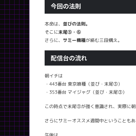
今回の法則
本命は、
並びの法則。
そこに
末尾③・⑥
さらに、
サミー機種
が絡む三段構え。
配信台の流れ
朝イチは
・443番台 東京喰種（並び・末尾③）
・353番台 マイジャグ（並び・末尾③）
この時点で末尾③が強く意識され、実際に朝
さらにサミーオススメ週間中ということもあ
午後は