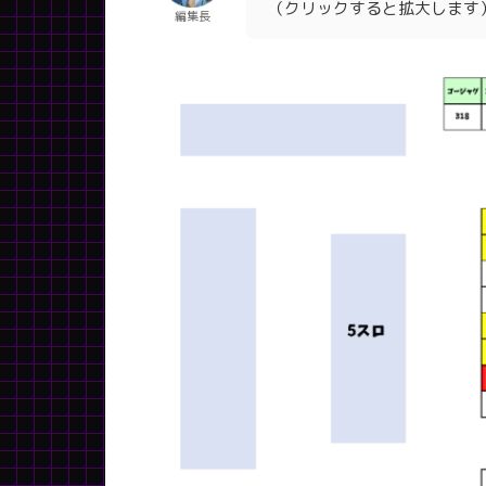
（クリックすると拡大します
編集長