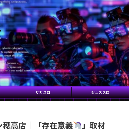
サガスロ
ジュズスロ
オン穂高店｜「存在意義
」取材