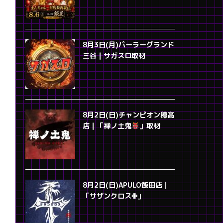
8月3日(月)パーラーグランド
三谷｜サガスロ取材
8月2日(日)チャンピオン穂高
店｜「禅ノ土鬼
」取材
8月2日(日)APULO飯田店｜
「サザンクロス✙」