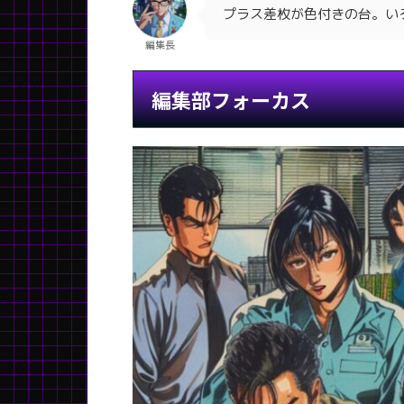
プラス差枚が色付きの台。い
編集長
編集部フォーカス