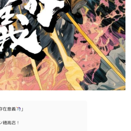
存在意義
」
ン穂高店！