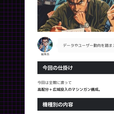
データやユーザー動向を踏ま
編集長
今回の仕掛け
今回は全館に渡って
高配分＋広域投入のマシンガン構成。
機種別の内容