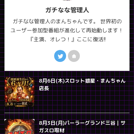
ガチなな管理人
ガチなな管理人のまんちゃんです。 世界初の
ユーザー参加型番組が進化して再始動します！
『主演、オレつ！』ここに復活!!
8月6日(木)スロット銀星・まんちゃん
店長
8月3日(月)パーラーグランド三谷｜サ
ガスロ取材