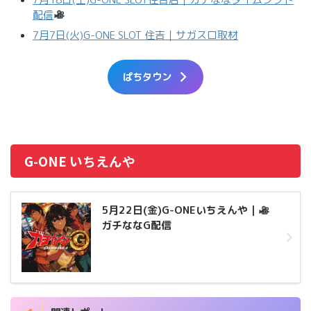
配信
7月7日(火)G-ONE SLOT 住吉｜サガスロ取材
ぱちタウン
G-ONE いちえんや
5月22日(金)G-ONEいちえんや｜
ガチななG配信