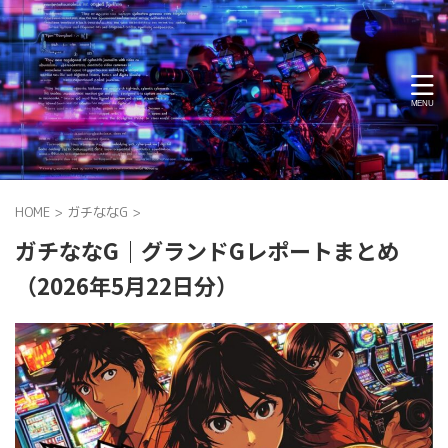
HOME
>
ガチななG
>
ガチななG｜グランドGレポートまとめ
（2026年5月22日分）