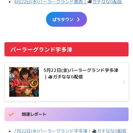
4月22日(水)パーラーグランド香西｜
ガチななG配信
ぱちタウン
パーラーグランド宇多津
5月22日(金)パーラーグランド宇多津
｜
ガチななG配信
関連レポート
7月22日(水)パーラーグランド宇多津｜
ガチななG配信