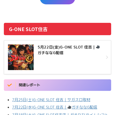
G-ONE SLOT住吉
5月22日(金)G-ONE SLOT 住吉｜
ガチななG配信
関連レポート
7月25日(土)G-ONE SLOT 住吉｜サガスロ取材
7月22日(水)G-ONE SLOT 住吉｜
ガチななG配信
7月18日(土)G-ONE SLOT住吉店｜ガチななタイムシフト