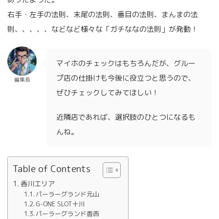
右手・左手の法則、末尾の法則、番目の法則、まんまの法
則、、、、、などなど様々な「ガチななの法則」が発動！
マイホのチェックはもちろんだが、グルー
プ店の仕掛けも今後に役立つと思うので、
編集長
ぜひチェックしてみてほしい！
近隣店であれば、選択肢のひとつになるも
んね。
Table of Contents
香川エリア
パーラーグランド元山
G-ONE SLOT十川
パーラーグランド香西