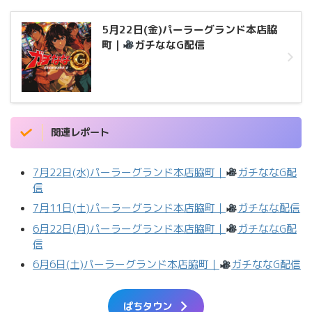
5月22日(金)パーラーグランド本店脇
町｜
ガチななG配信
関連レポート
7月22日(水)パーラーグランド本店脇町｜
ガチななG配
信
7月11日(土)パーラーグランド本店脇町｜
ガチなな配信
6月22日(月)パーラーグランド本店脇町｜
ガチななG配
信
6月6日(土)パーラーグランド本店脇町｜
ガチななG配信
ぱちタウン