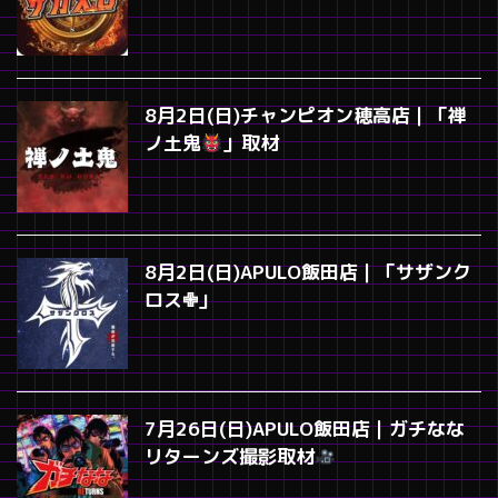
8月2日(日)チャンピオン穂高店｜「禅
ノ土鬼
」取材
8月2日(日)APULO飯田店｜「サザンク
ロス✙」
7月26日(日)APULO飯田店｜ガチなな
リターンズ撮影取材