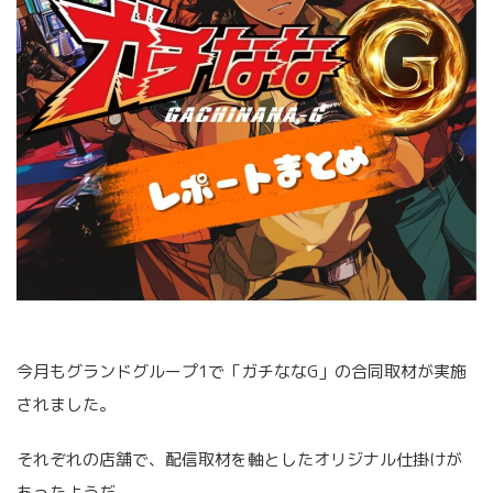
今月もグランドグループ1で「ガチななG」の合同取材が実施
されました。
それぞれの店舗で、配信取材を軸としたオリジナル仕掛けが
あったようだ。