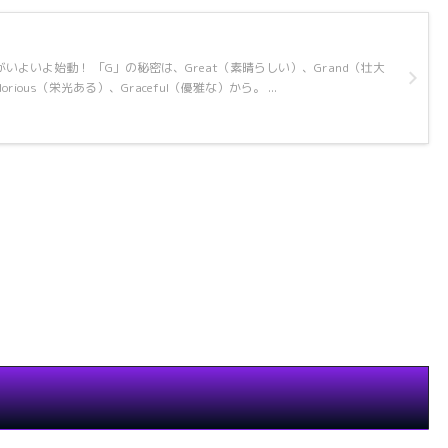
いよいよ始動！ 「G」の秘密は、Great（素晴らしい）、Grand（壮大
orious（栄光ある）、Graceful（優雅な）から。 ...