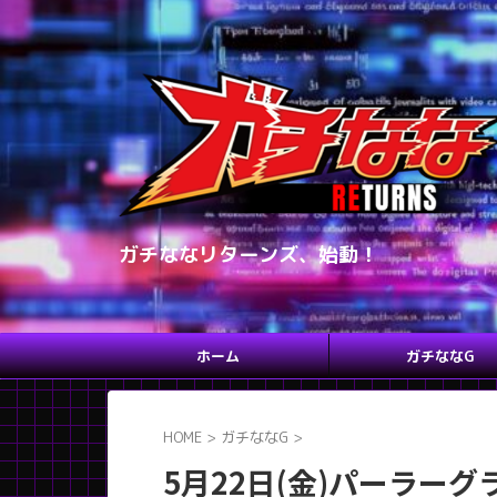
ガチななリターンズ、始動！
ホーム
ガチななG
HOME
>
ガチななG
>
5月22日(金)パーラー