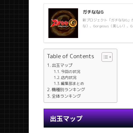
ガチななG
新プロジェクト「ガチななG」が
な）、Gorgeous（美しい）、Gl
Table of Contents
出玉マップ
今回の状況
店内状況
編集部まとめ
機種別ランキング
全体ランキング
出玉マップ