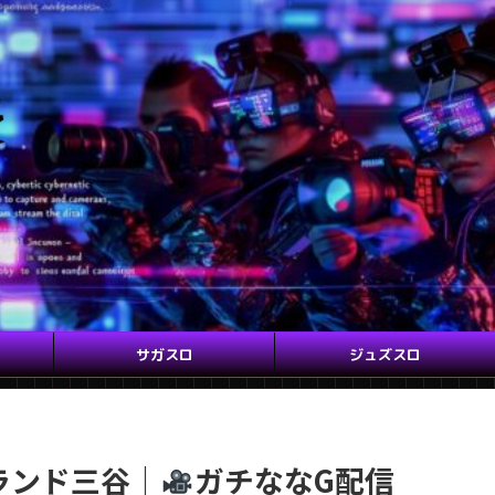
サガスロ
ジュズスロ
グランド三谷｜
ガチななG配信