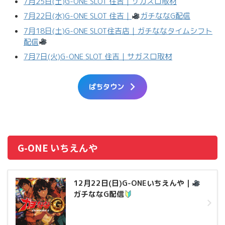
7月25日(土)G-ONE SLOT 住吉｜サガスロ取材
7月22日(水)G-ONE SLOT 住吉｜
ガチななG配信
7月18日(土)G-ONE SLOT住吉店｜ガチななタイムシフト
配信
7月7日(火)G-ONE SLOT 住吉｜サガスロ取材
ぱちタウン
G-ONE いちえんや
12月22日(日)G-ONEいちえんや｜
ガチななG配信