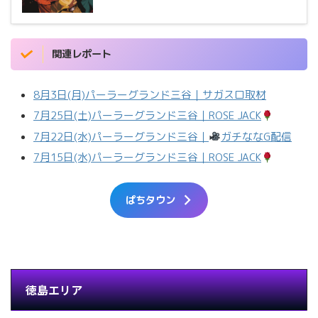
関連レポート
8月3日(月)パーラーグランド三谷｜サガスロ取材
7月25日(土)パーラーグランド三谷｜ROSE JACK
7月22日(水)パーラーグランド三谷｜
ガチななG配信
7月15日(水)パーラーグランド三谷｜ROSE JACK
ぱちタウン
徳島エリア