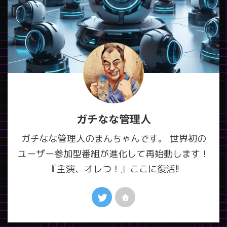
ガチなな管理人
ガチなな管理人のまんちゃんです。 世界初の
ユーザー参加型番組が進化して再始動します！
『主演、オレつ！』ここに復活!!