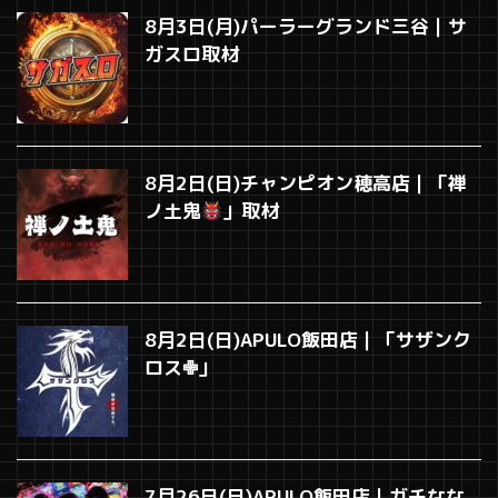
8月3日(月)パーラーグランド三谷｜サ
ガスロ取材
8月2日(日)チャンピオン穂高店｜「禅
ノ土鬼
」取材
8月2日(日)APULO飯田店｜「サザンク
ロス✙」
7月26日(日)APULO飯田店｜ガチなな