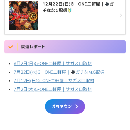
12月22日(日)G－ONE二軒屋｜
ガ
チななG配信
関連レポート
8月2日(日)G-ONE二軒屋｜サガスロ取材
7月22日(水)G－ONE二軒屋｜
ガチななG配信
7月12日(日)G-ONE二軒屋｜サガスロ取材
7月2日(木)G-ONE二軒屋｜サガスロ取材
ぱちタウン