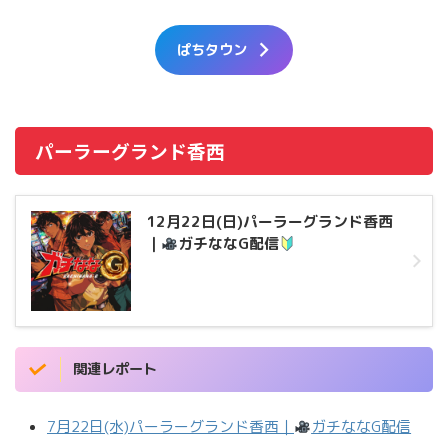
ぱちタウン
パーラーグランド香西
12月22日(日)パーラーグランド香西
｜
ガチななG配信
関連レポート
7月22日(水)パーラーグランド香西｜
ガチななG配信