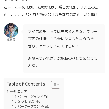
右手・左手の法則、末尾の法則、番目の法則、まんまの法
則、、、、、などなど様々な「ガチななの法則」が発動！
マイホのチェックはもちろんだが、グルー
プ店の仕掛けも今後に役立つと思うので、
編集長
ぜひチェックしてみてほしい！
近隣店であれば、選択肢のひとつになるも
んね。
Table of Contents
香川エリア
パーラーグランド元山
G-ONE SLOT十川
パーラーグランド香西