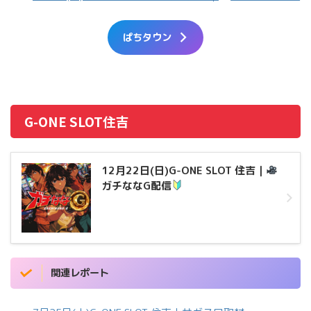
ぱちタウン
G-ONE SLOT住吉
12月22日(日)G-ONE SLOT 住吉｜
ガチななG配信
関連レポート