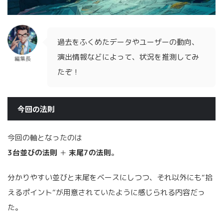
過去をふくめたデータやユーザーの動向、
演出情報などによって、状況を推測してみ
編集長
たぞ！
今回の法則
今回の軸となったのは
3台並びの法則
＋
末尾7の法則
。
分かりやすい並びと末尾をベースにしつつ、それ以外にも“拾
えるポイント”が用意されていたように感じられる内容だっ
た。