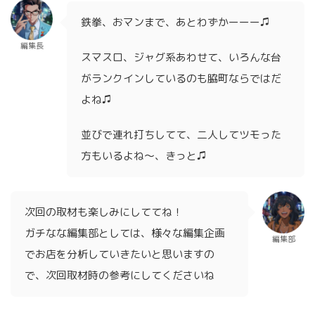
鉄拳、おマンまで、あとわずかーーー♫
編集長
スマスロ、ジャグ系あわせて、いろんな台
がランクインしているのも脇町ならではだ
よね♫
並びで連れ打ちしてて、二人してツモった
方もいるよね～、きっと♫
次回の取材も楽しみにしててね！
ガチなな編集部としては、様々な編集企画
編集部
でお店を分析していきたいと思いますの
で、次回取材時の参考にしてくださいね