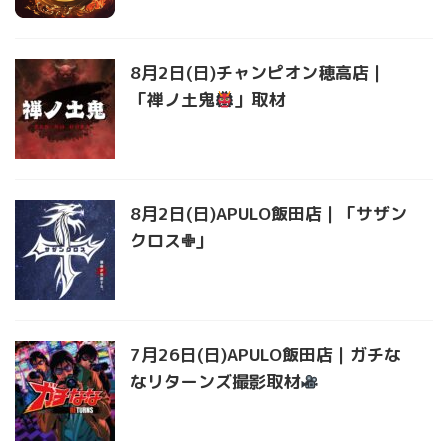
8月2日(日)チャンピオン穂高店｜
「禅ノ土鬼
」取材
8月2日(日)APULO飯田店｜「サザン
クロス✙」
7月26日(日)APULO飯田店｜ガチな
なリターンズ撮影取材