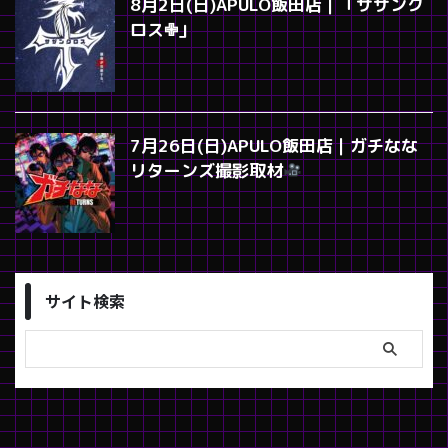
8月2日(日)APULO飯田店｜「サザンク
ロス✙」
7月26日(日)APULO飯田店｜ガチなな
リターンズ撮影取材
サイト検索