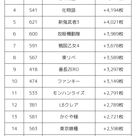
4
541
化物語
+4,194枚
5
621
新鬼武者3
+4,021枚
6
600
攻殻機動隊
+3,989枚
7
591
戦国乙女4
+3,678枚
8
567
東リベ
+3,589枚
9
418
番長ZERO
+3,297枚
10
474
ファンキー
+3,149枚
11
533
モンハンライズ
+2,791枚
12
381
LBクレア
+2,789枚
13
581
かぐや様
+2,721枚
14
563
東京喰種
+2,598枚