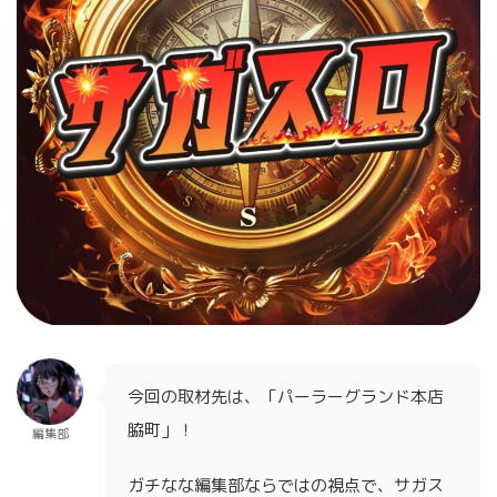
今回の取材先は、「パーラーグランド本店
脇町」！
編集部
ガチなな編集部ならではの視点で、サガス