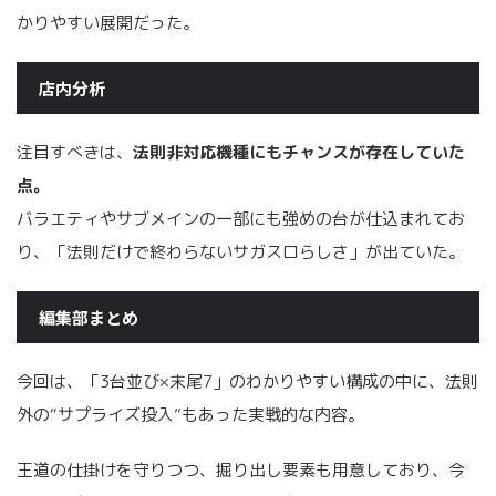
かりやすい展開だった。
店内分析
注目すべきは、
法則非対応機種にもチャンスが存在していた
点。
バラエティやサブメインの一部にも強めの台が仕込まれてお
り、「法則だけで終わらないサガスロらしさ」が出ていた。
編集部まとめ
今回は、「3台並び×末尾7」のわかりやすい構成の中に、法則
外の“サプライズ投入”もあった実戦的な内容。
王道の仕掛けを守りつつ、掘り出し要素も用意しており、今