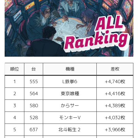
順位
台
機種
差枚
1
555
L鉄拳6
+4,740枚
2
564
東京喰種
+4,416枚
3
580
からサー
+4,389枚
4
528
モンキーV
+4,032枚
5
637
北斗転生２
+3,966枚