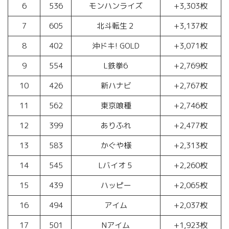
6
536
モンハンライズ
+3,303枚
7
605
北斗転生２
+3,137枚
8
402
沖ドキ! GOLD
+3,071枚
9
554
L鉄拳6
+2,769枚
10
426
新ハナビ
+2,767枚
11
562
東京喰種
+2,746枚
12
399
ありふれ
+2,477枚
13
583
かぐや様
+2,313枚
14
545
Lバイオ５
+2,260枚
15
439
ハッピー
+2,065枚
16
494
アイム
+2,037枚
17
501
Nアイム
+1,923枚