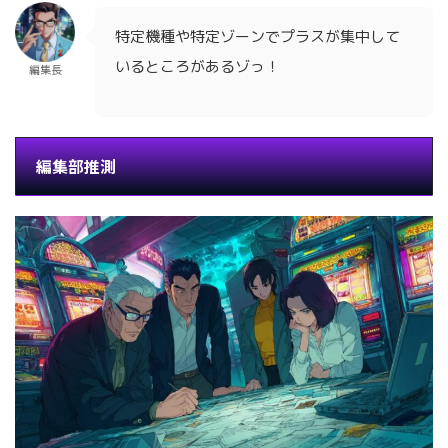
特定機種や特定ゾーンでプラスが集中して
いるところがあるゾっ！
編集長
編集部推測