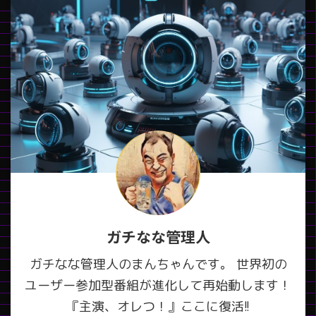
ガチなな管理人
ガチなな管理人のまんちゃんです。 世界初の
ユーザー参加型番組が進化して再始動します！
『主演、オレつ！』ここに復活!!