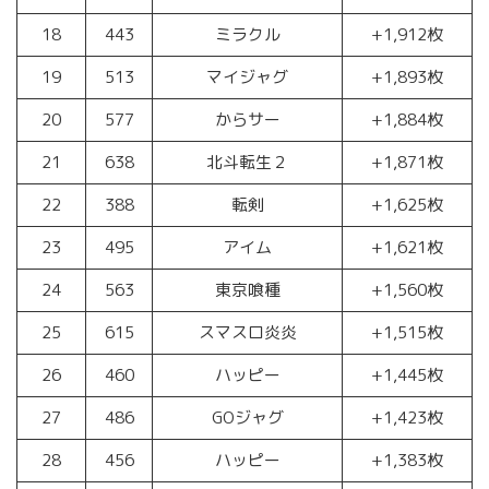
18
443
ミラクル
+1,912枚
19
513
マイジャグ
+1,893枚
20
577
からサー
+1,884枚
21
638
北斗転生２
+1,871枚
22
388
転剣
+1,625枚
23
495
アイム
+1,621枚
24
563
東京喰種
+1,560枚
25
615
スマスロ炎炎
+1,515枚
26
460
ハッピー
+1,445枚
27
486
GOジャグ
+1,423枚
28
456
ハッピー
+1,383枚