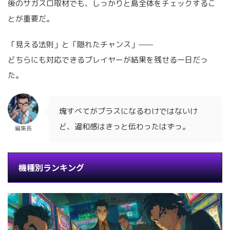
後のサガスロ取材でも、しっかりと島全体をチェックするこ
とが重要だ。
「見える法則」と「隠れたチャンス」——
どちらにも対応できるプレイヤーが結果を残せる一日だっ
た。
塊すべてがプラスになるわけではないけ
ど、違和感はきっと伝わったはずっ。
編集長
機種別ランキング