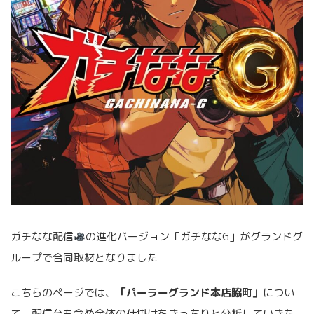
ガチなな配信
の進化バージョン「ガチななG」がグランドグ
ループで合同取材となりました
こちらのページでは、
「パーラーグランド
本店
脇町」
につい
て、配信台も含め全体の仕掛けをきっちりと分析していきた