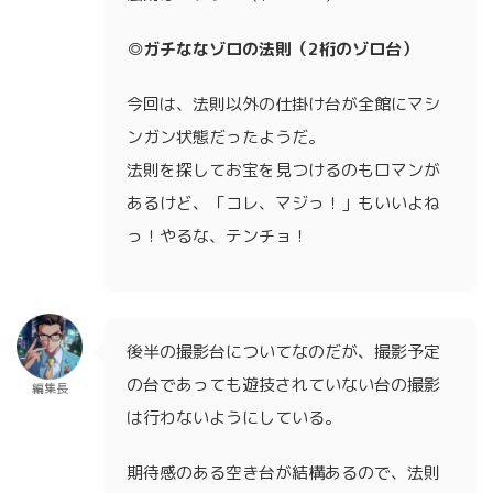
◎ガチななゾロの法則（2桁のゾロ台）
今回は、法則以外の仕掛け台が全館にマシ
ンガン状態だったようだ。
法則を探してお宝を見つけるのもロマンが
あるけど、「コレ、マジっ！」もいいよね
っ！やるな、テンチョ！
後半の撮影台についてなのだが、撮影予定
の台であっても遊技されていない台の撮影
編集長
は行わないようにしている。
期待感のある空き台が結構あるので、法則