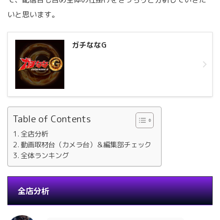
いと思います。
ガチななG
Table of Contents
全店分析
動画取材台（カメラ台）＆編集部チェック
全体ランキング
全店分析