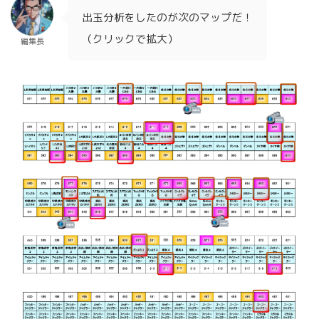
出玉分析をしたのが次のマップだ！
（クリックで拡大）
編集長