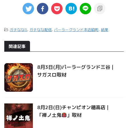
-
ガチななG
,
ガチなな配信
,
パーラーグランド本店脇町
,
結果
関連記事
8月3日(月)パーラーグランド三谷｜
サガスロ取材
8月2日(日)チャンピオン穂高店｜
「禅ノ土鬼
」取材