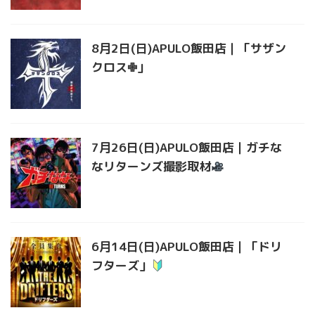
8月2日(日)APULO飯田店｜「サザン
クロス✙」
7月26日(日)APULO飯田店｜ガチな
なリターンズ撮影取材
6月14日(日)APULO飯田店｜「ドリ
フターズ」