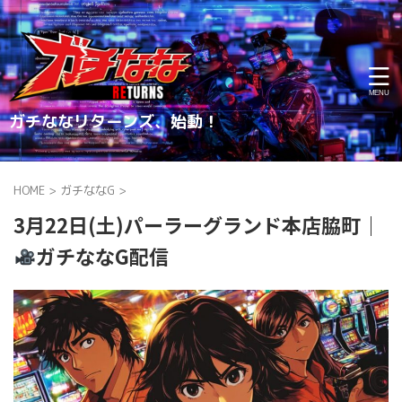
ガチななリターンズ、始動！
HOME
>
ガチななG
>
3月22日(土)パーラーグランド本店脇町｜
ガチななG配信