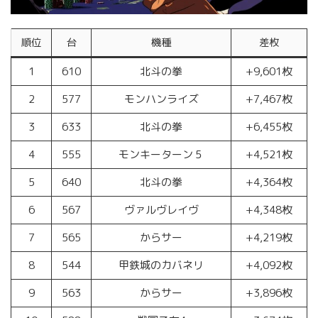
順位
台
機種
差枚
1
610
北斗の拳
+9,601枚
2
577
モンハンライズ
+7,467枚
3
633
北斗の拳
+6,455枚
4
555
モンキーターン５
+4,521枚
5
640
北斗の拳
+4,364枚
6
567
ヴァルヴレイヴ
+4,348枚
7
565
からサー
+4,219枚
8
544
甲鉄城のカバネリ
+4,092枚
9
563
からサー
+3,896枚