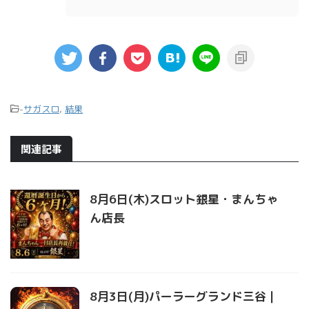
-
サガスロ
,
結果
関連記事
8月6日(木)スロット銀星・まんちゃ
ん店長
8月3日(月)パーラーグランド三谷｜