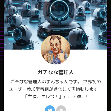
ガチなな管理人
ガチなな管理人のまんちゃんです。 世界初の
ユーザー参加型番組が進化して再始動します！
『主演、オレつ！』ここに復活!!