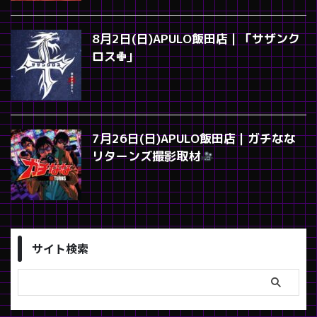
8月2日(日)APULO飯田店｜「サザンク
ロス✙」
7月26日(日)APULO飯田店｜ガチなな
リターンズ撮影取材
サイト検索