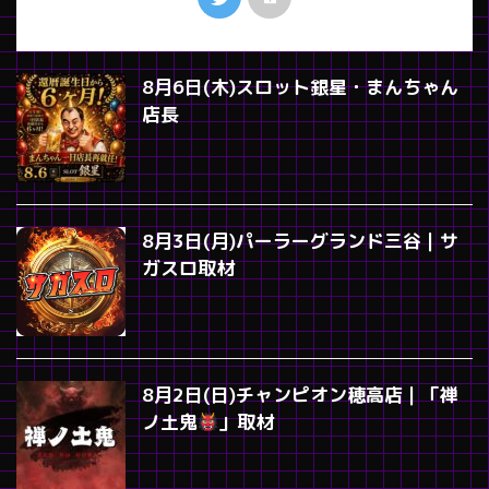
8月6日(木)スロット銀星・まんちゃん
店長
8月3日(月)パーラーグランド三谷｜サ
ガスロ取材
8月2日(日)チャンピオン穂高店｜「禅
ノ土鬼
」取材