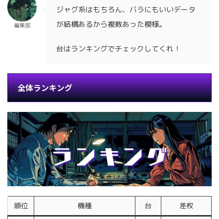
ジャグ系はもちろん、バラにもいいデータ
が結構あるから複数あった模様。
編集部
台はランキングでチェックしてくれ！
全体ランキング
順位
機種
台
差枚