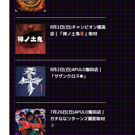
8月2日(日)チャンピオン穂高
店｜「禅ノ土鬼
」取材
8月2日(日)APULO飯田店｜
「サザンクロス✙」
7月26日(日)APULO飯田店｜
ガチななリターンズ撮影取材