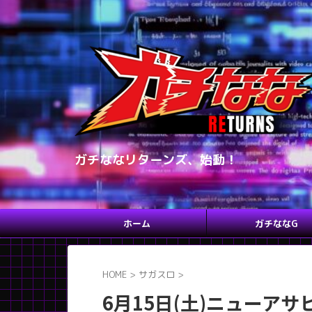
ガチななリターンズ、始動！
ホーム
ガチななG
HOME
>
サガスロ
>
6月15日(土)ニューア