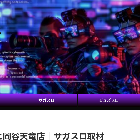
サガスロ
ジュズスロ
サヒ岡谷天竜店｜サガスロ取材