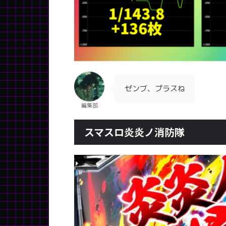
ゼンブ、プラスね
編集部
スマスロ炎炎ノ消防隊