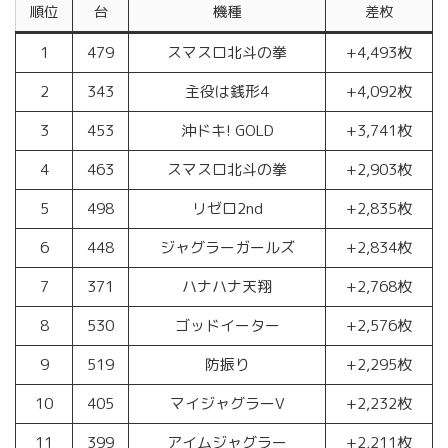
順位
台
機種
差枚
1
479
スマスロ北斗の拳
+4,493枚
2
343
主役は銭形4
+4,092枚
3
453
沖ドキ! GOLD
+3,741枚
4
463
スマスロ北斗の拳
+2,903枚
5
498
リゼロ2nd
+2,835枚
6
448
ジャグラーガールズ
+2,834枚
7
371
ハナハナ天翔
+2,768枚
8
530
ゴッドイーター
+2,576枚
9
519
防振り
+2,295枚
10
405
マイジャグラーV
+2,232枚
11
399
アイムジャグラー
+2,211枚