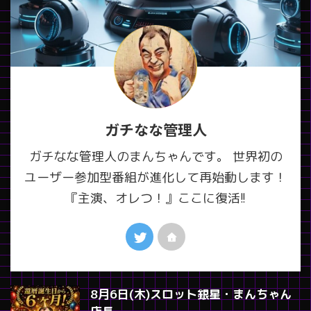
ガチなな管理人
ガチなな管理人のまんちゃんです。 世界初の
ユーザー参加型番組が進化して再始動します！
『主演、オレつ！』ここに復活!!
8月6日(木)スロット銀星・まんちゃん