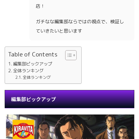
店！
ガチなな編集部ならではの視点で、検証し
ていきたいと思います
Table of Contents
編集部ピックアップ
全体ランキング
全体ランキング
編集部ピックアップ