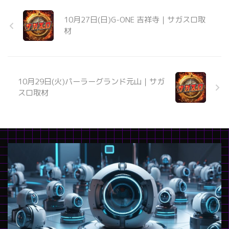
10月27日(日)G-ONE 吉祥寺｜サガスロ取
材
10月29日(火)パーラーグランド元山｜サガ
スロ取材