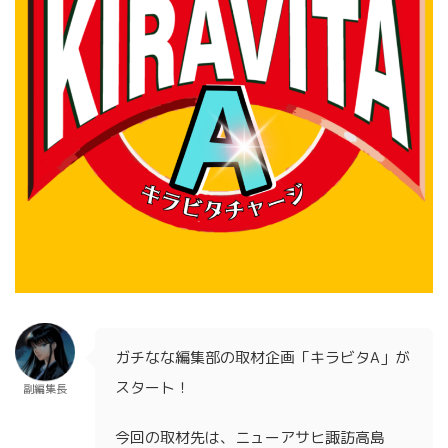
ガチなな編集部の取材企画「キラビタA」が
スタート！
副編集長
今回の取材先は、ニューアサヒ諏訪高島