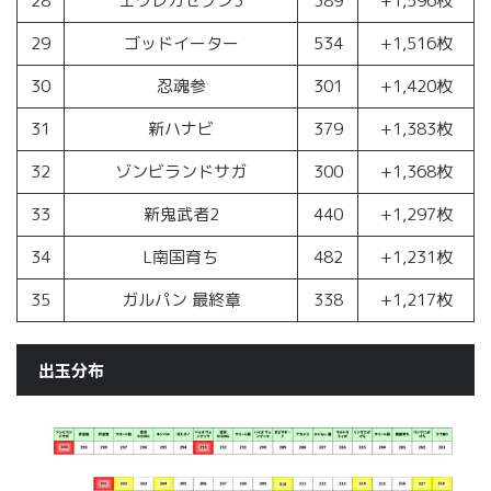
28
エウレカセブン3
389
+1,596枚
29
ゴッドイーター
534
+1,516枚
30
忍魂参
301
+1,420枚
31
新ハナビ
379
+1,383枚
32
ゾンビランドサガ
300
+1,368枚
33
新鬼武者2
440
+1,297枚
34
L南国育ち
482
+1,231枚
35
ガルパン 最終章
338
+1,217枚
出玉分布