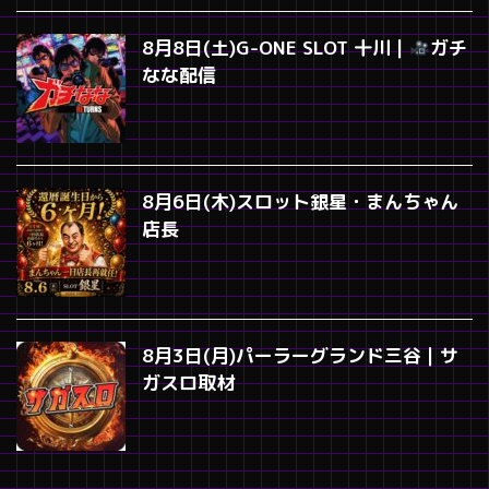
8月8日(土)G-ONE SLOT 十川｜
ガチ
なな配信
8月6日(木)スロット銀星・まんちゃん
店長
8月3日(月)パーラーグランド三谷｜サ
ガスロ取材