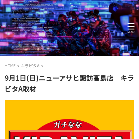
HOME
>
キラビタA
>
9月1日(日)ニューアサヒ諏訪高島店｜キラ
ビタA取材