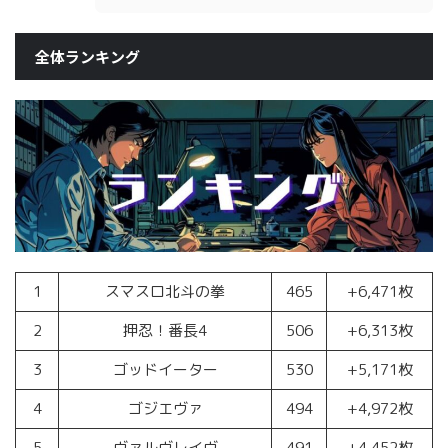
全体ランキング
1
スマスロ北斗の拳
465
+6,471枚
2
押忍！番長4
506
+6,313枚
3
ゴッドイーター
530
+5,171枚
4
ゴジエヴァ
494
+4,972枚
5
ヴァルヴレイヴ
491
+4,452枚