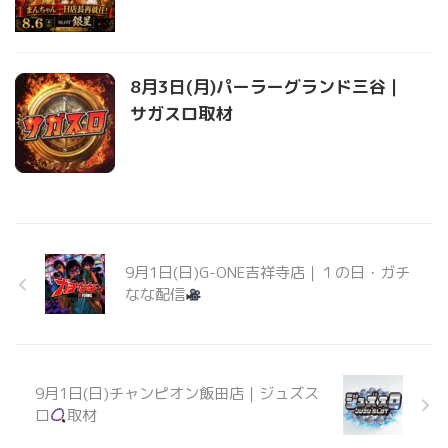
8月3日(月)パーラーグランド三谷｜
サガスロ取材
9月1日(日)G-ONE吉祥寺店｜１の日・ガチ
なな配信
9月1日(日)チャンピオン飯田店｜ジュズス
ロ
取材