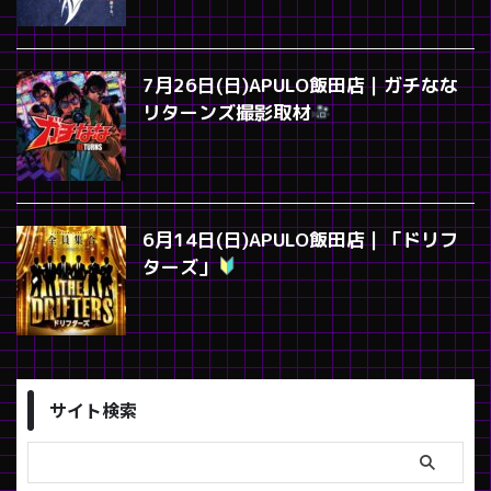
7月26日(日)APULO飯田店｜ガチなな
リターンズ撮影取材
6月14日(日)APULO飯田店｜「ドリフ
ターズ」
サイト検索