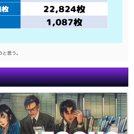
うと思う。