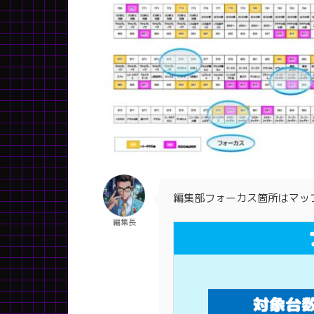
編集部フォーカス箇所はマッ
編集長