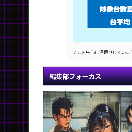
そこを中心に深堀りしていこ
編集部フォーカス