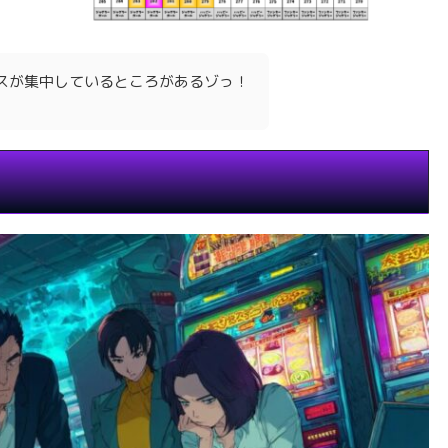
スが集中しているところがあるゾっ！