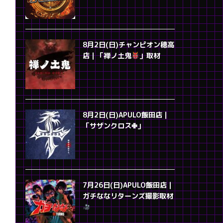
8月2日(日)チャンピオン穂高
店｜「禅ノ土鬼
」取材
8月2日(日)APULO飯田店｜
「サザンクロス✙」
7月26日(日)APULO飯田店｜
ガチななリターンズ撮影取材