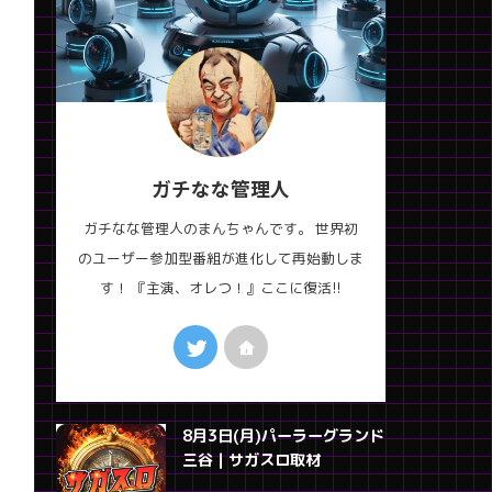
ガチなな管理人
ガチなな管理人のまんちゃんです。 世界初
のユーザー参加型番組が進化して再始動しま
す！ 『主演、オレつ！』ここに復活!!
8月3日(月)パーラーグランド
三谷｜サガスロ取材