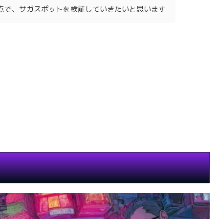
点で、サガスポットを検証していきたいと思います