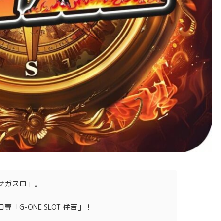
サガスロ」。
G-ONE SLOT 住吉」！