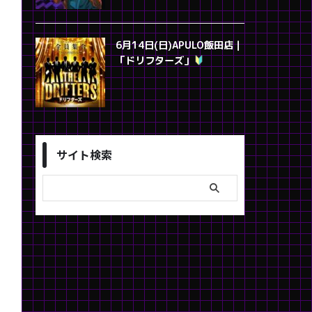
6月14日(日)APULO飯田店｜
「ドリフターズ」
サイト検索