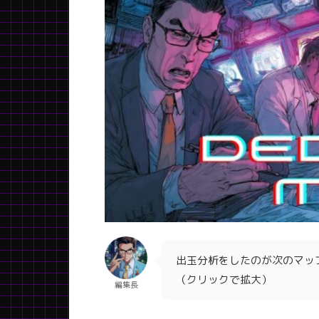
出玉分析をしたのが次のマッ
（クリックで拡大）
編集長