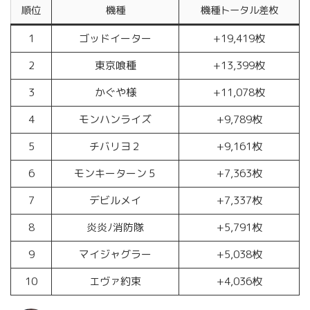
順位
機種
機種トータル差枚
1
ゴッドイーター
+19,419枚
2
東京喰種
+13,399枚
3
かぐや様
+11,078枚
4
モンハンライズ
+9,789枚
5
チバリヨ２
+9,161枚
6
モンキーターン５
+7,363枚
7
デビルメイ
+7,337枚
8
炎炎ﾉ消防隊
+5,791枚
9
マイジャグラー
+5,038枚
10
エヴァ約束
+4,036枚