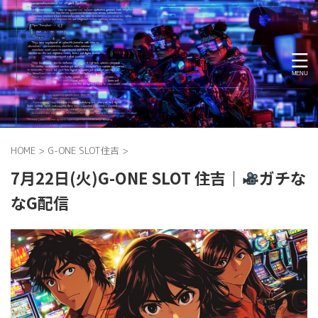
HOME
>
G-ONE SLOT住吉
>
7月22日(火)G-ONE SLOT 住吉｜
ガチな
なG配信