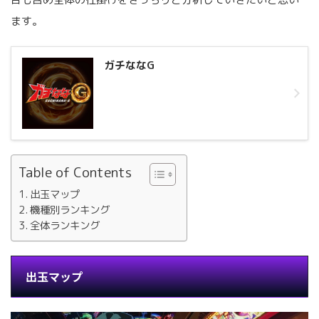
ます。
ガチななG
Table of Contents
出玉マップ
機種別ランキング
全体ランキング
出玉マップ