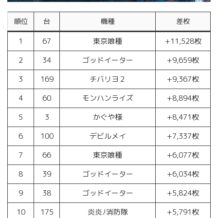
順位
台
機種
差枚
1
67
東京喰種
+11,528枚
2
34
ゴッドイーター
+9,659枚
3
169
チバリヨ２
+9,367枚
4
60
モンハンライズ
+8,894枚
5
3
かぐや様
+8,471枚
6
100
デビルメイ
+7,337枚
7
66
東京喰種
+6,077枚
8
39
ゴッドイーター
+6,034枚
9
38
ゴッドイーター
+5,824枚
10
175
炎炎ﾉ消防隊
+5,791枚