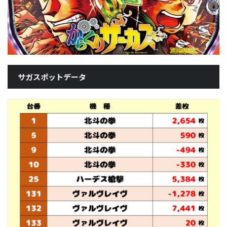
サガスポットデータ