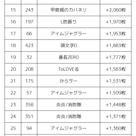
15
243
甲鉄城のカバネリ
+2,060枚
16
197
L防振り
+1,970枚
17
66
アイムジャグラー
+1,953枚
18
423
頭文字D
+1,883枚
19
32
番長ZERO
+1,777枚
20
208
ToLOVEる
+1,563枚
21
175
からサー
+1,531枚
22
57
アイムジャグラー
+1,509枚
23
358
炎炎ﾉ消防隊
+1,448枚
24
351
炎炎ﾉ消防隊
+1,371枚
25
94
アイムジャグラー
+1,360枚