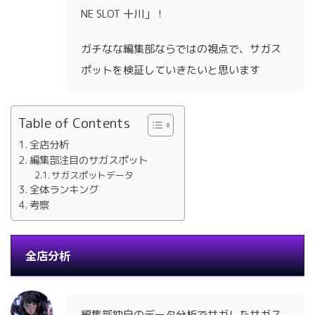
NE SLOT 十川」！
ガチなな編集部ならではの視点で、サガス
ポットを検証していきたいと思います
Table of Contents
全店分析
編集部注目のサガスポット
サガスポットデータ
全体ランキング
考察
全店分析
編集部独自のデータ分析でサガしたサガス