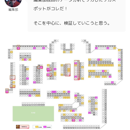
ポットがコレだ！
編集部
そこを中心に、検証していこうと思う。