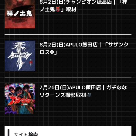
8月2日(日)チャンピオン穂高店｜「禅
ノ土鬼
」取材
8月2日(日)APULO飯田店｜「サザンク
ロス✙」
7月26日(日)APULO飯田店｜ガチなな
リターンズ撮影取材
サイト検索