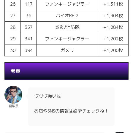
26
117
ファンキージャグラー
+1,311枚
27
36
バイオRE:2
+1,304枚
28
357
炎炎ﾉ消防隊
+1,284枚
29
341
ファンキージャグラー
+1,202枚
30
394
ガメラ
+1,200枚
考察
ヴヴヴ強いね
編集長
お店やSNSの情報は必ずチェックね！