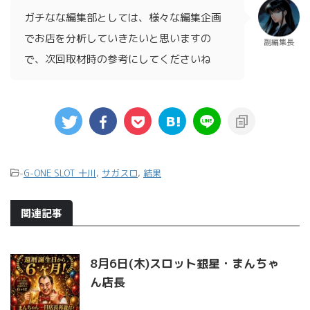
ガチなな編集部としては、様々な編集企画
でお店を分析していきたいと思いますの
副編集長
で、次回取材時の参考にしてくださいね
-
G-ONE SLOT 十川
,
サガスロ
,
結果
関連記事
8月6日(木)スロット銀星・まんちゃ
ん店長