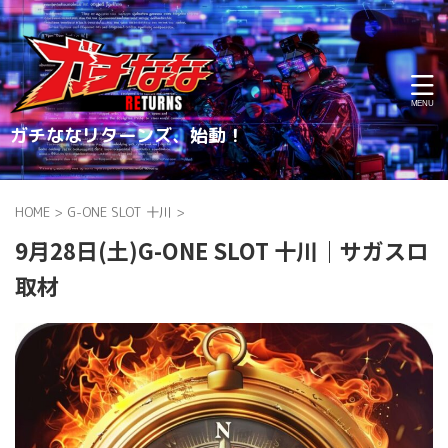
ガチななリターンズ、始動！
HOME
>
G-ONE SLOT 十川
>
9月28日(土)G-ONE SLOT 十川｜サガスロ
取材