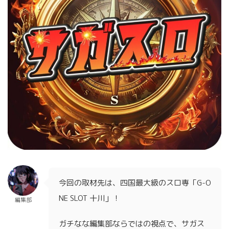
今回の取材先は、四国最大級のスロ専「G-O
NE SLOT 十川」！
編集部
ガチなな編集部ならではの視点で、サガス