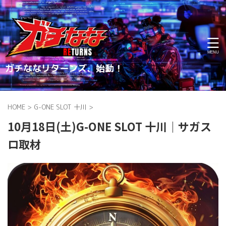
ガチななリターンズ、始動！
HOME
>
G-ONE SLOT 十川
>
10月18日(土)G-ONE SLOT 十川｜サガス
ロ取材