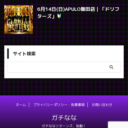
6月14日(日)APULO飯田店｜「ドリフ
ターズ」
サイト検索
ホーム
プライバシーポリシー・免責事項
お問い合わせ
ガチなな
ガチななリターンズ、始動！