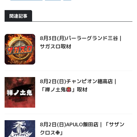
関連記事
8月3日(月)パーラーグランド三谷｜
サガスロ取材
8月2日(日)チャンピオン穂高店｜
「禅ノ土鬼
」取材
8月2日(日)APULO飯田店｜「サザン
クロス✙」