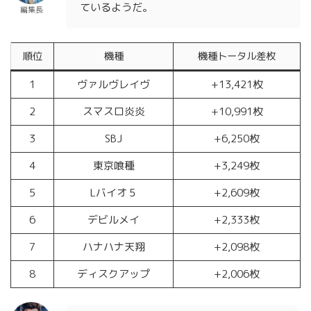
ているようだ。
編集長
順位
機種
機種トータル差枚
1
ヴァルヴレイヴ
+13,421枚
2
スマスロ炎炎
+10,991枚
3
SBJ
+6,250枚
4
東京喰種
+3,249枚
5
Lバイオ５
+2,609枚
6
デビルメイ
+2,333枚
7
ハナハナ天翔
+2,098枚
8
ディスクアップ
+2,006枚