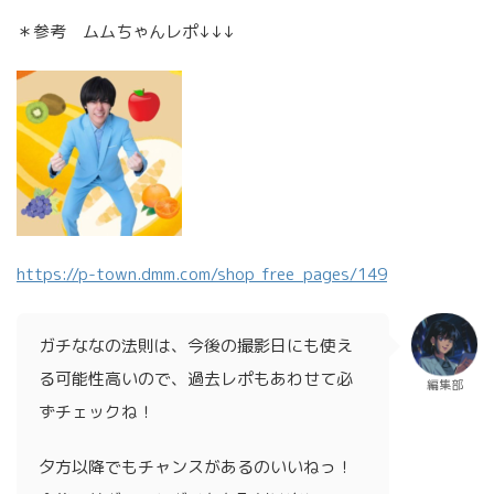
＊参考 ムムちゃんレポ↓↓↓
https://p-town.dmm.com/shop_free_pages/149
ガチななの法則は、今後の撮影日にも使え
る可能性高いので、過去レポもあわせて必
編集部
ずチェックね！
夕方以降でもチャンスがあるのいいねっ！