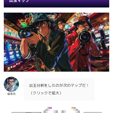
出玉マップ
出玉分析をしたのが次のマップだ！
（クリックで拡大）
編集長