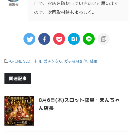
口で、お店を取材していきたいと思います
編集長
ので、次回取材時もよろしく。
-
G-ONE SLOT 十川
,
ガチななG
,
ガチなな配信
,
結果
関連記事
8月6日(木)スロット銀星・まんちゃ
ん店長