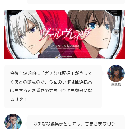
今後も定期的に「ガチなな配信」がやって
くるとの噂なので、今回のレポは抽選良番
編集部
はもちろん悪番での立ち回りにも参考にな
るはず！
ガチなな編集部としては、さまざまな切り