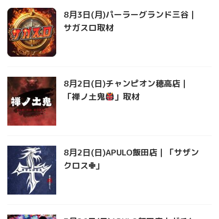
8月3日(月)パーラーグランド三谷｜
サガスロ取材
8月2日(日)チャンピオン穂高店｜
「禅ノ土鬼
」取材
8月2日(日)APULO飯田店｜「サザン
クロス✙」