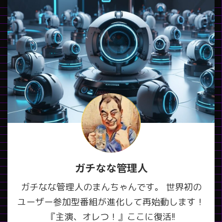
ガチなな管理人
ガチなな管理人のまんちゃんです。 世界初の
ユーザー参加型番組が進化して再始動します！
『主演、オレつ！』ここに復活!!