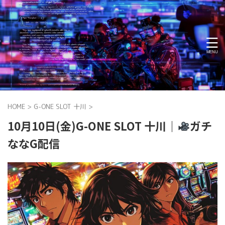
HOME
>
G-ONE SLOT 十川
>
10月10日(金)G-ONE SLOT 十川｜
ガチ
ななG配信