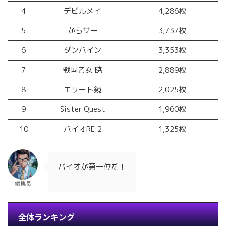
4
デビルメイ
4,286枚
5
からサー
3,737枚
6
ダンバイン
3,353枚
7
戦国乙女 暁
2,889枚
8
エリート鏡
2,025枚
9
Sister Quest
1,960枚
10
バイオRE:2
1,325枚
バイオが第一位だ！
編集長
全体ランキング