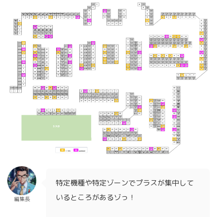
特定機種や特定ゾーンでプラスが集中して
いるところがあるゾっ！
編集長