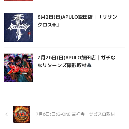
8月2日(日)APULO飯田店｜「サザン
クロス✙」
7月26日(日)APULO飯田店｜ガチな
なリターンズ撮影取材
7月6日(日)G-ONE 吉祥寺｜サガスロ取材