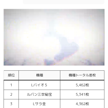
順位
機種
機種トータル差枚
1
Lバイオ５
5,462枚
2
ルパン三世秘宝
5,341枚
3
Lサラ金
4,362枚