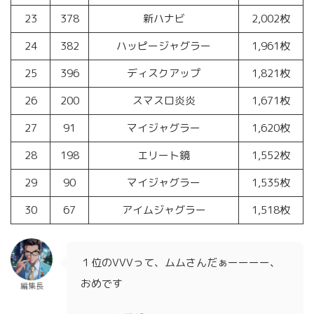
23
378
新ハナビ
2,002枚
24
382
ハッピージャグラー
1,961枚
25
396
ディスクアップ
1,821枚
26
200
スマスロ炎炎
1,671枚
27
91
マイジャグラー
1,620枚
28
198
エリート鏡
1,552枚
29
90
マイジャグラー
1,535枚
30
67
アイムジャグラー
1,518枚
１位のVVVって、ムムさんだぁーーーー、
おめです
編集長