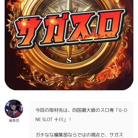
今回の取材先は、四国最大級のスロ専「G-O
NE SLOT 十川」！
編集部
ガチなな編集部ならではの視点で、サガス