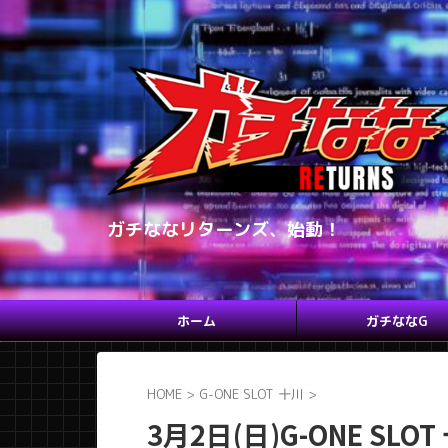
ガチななリターンズ、始動！
ホーム
ガチななG
HOME
>
G-ONE SLOT 十川
>
3月2日(日)G-ONE S