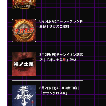
8月3日(月)パーラーグランド
三谷｜サガスロ取材
8月2日(日)チャンピオン穂高
店｜「禅ノ土鬼
」取材
8月2日(日)APULO飯田店｜
「サザンクロス✙」