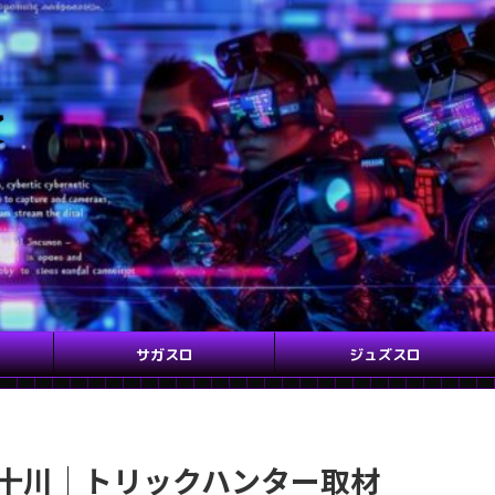
サガスロ
ジュズスロ
LOT 十川｜トリックハンター取材