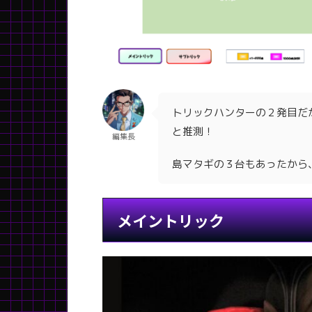
トリックハンターの２発目だ
と推測！
編集長
島マタギの３台もあったから
メイントリック