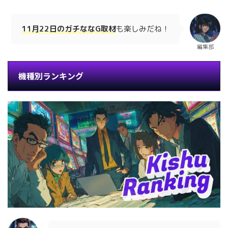
11月22日のガチななG取材
も楽しみだね！
編集部
機種別ランキング