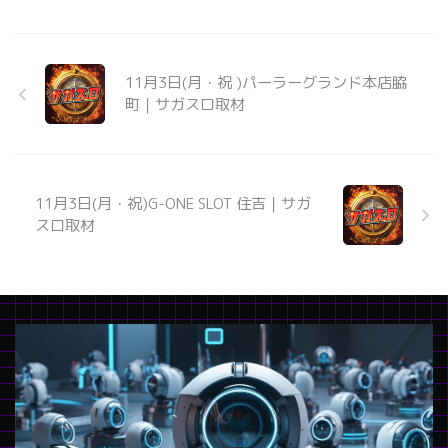
11月3日(月・祝 )パーラーグランド本店脇
町｜サガスロ取材
11月3日(月・祝)G-ONE SLOT 住吉｜サガ
スロ取材