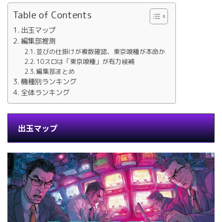
Table of Contents
出玉マップ
編集部推測
並びの仕掛けが複数確認、東京喰種が本命か
10スロは「東京喰種」が有力候補
編集部まとめ
機種別ランキング
全体ランキング
出玉マップ