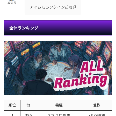
編集長
アイムもランクインだね♫
全体ランキング
順位
台
機種
差枚
1
386
スマスロ炎炎
+6,058枚