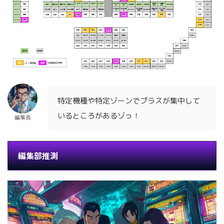
特定機種や特定ゾーンでプラスが集中して
いるところがあるゾっ！
編集長
編集部推測