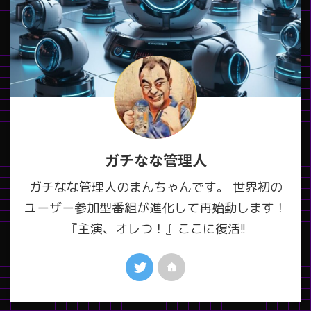
ガチなな管理人
ガチなな管理人のまんちゃんです。 世界初の
ユーザー参加型番組が進化して再始動します！
『主演、オレつ！』ここに復活!!