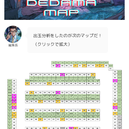
出玉分析をしたのが次のマップだ！
（クリックで拡大）
編集長