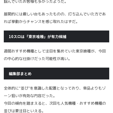
掴んでいたお客様も多かったようだ。
展開的には厳しい台もあったものの、打ち込んでいた方であ
れば挙動からチャンスを感じ取れたはずだ。
10スロは「東京喰種」が有力候補
週間おすすめ機種として注目を集めていた東京喰種が、今回
の中心的な仕掛けだった可能性が高い。
編集部まとめ
全体的に“並び”を意識した配置となっており、単品よりもゾ
ーン狙いが有効な内容だった。
今回の傾向を踏まえると、次回も人気機種・おすすめ機種の
並びは要注目といえる。