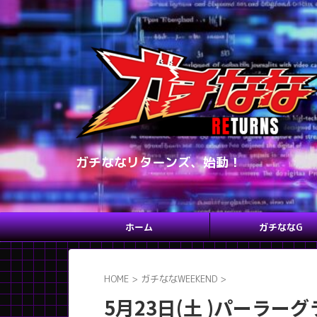
ガチななリターンズ、始動！
ホーム
ガチななG
HOME
>
ガチななWEEKEND
>
5月23日(土 )パーラー