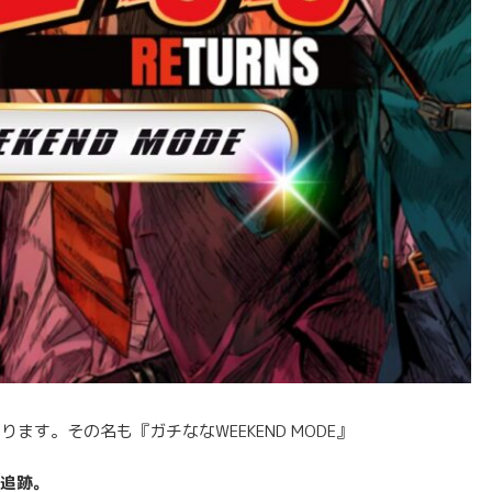
ます。その名も『ガチななWEEKEND MODE』
底追跡。