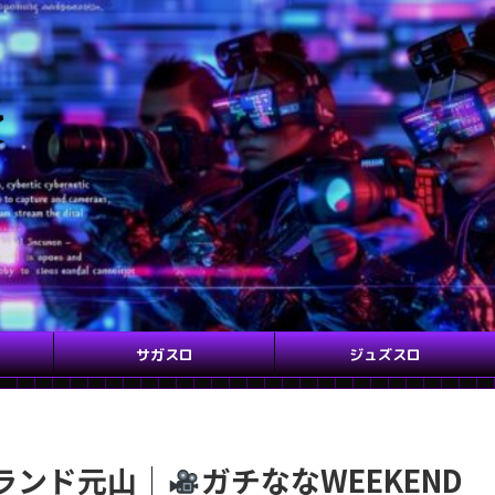
サガスロ
ジュズスロ
グランド元山｜
ガチななWEEKEND