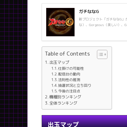
ガチななG
新プロジェクト「ガチななG」が
な）、Gorgeous（美しい）、Gl
Table of Contents
出玉マップ
仕掛けの可能性
配信台の動向
法則性の推測
抽選状況と立ち回り
今後の注目点
機種別ランキング
全体ランキング
出玉マップ