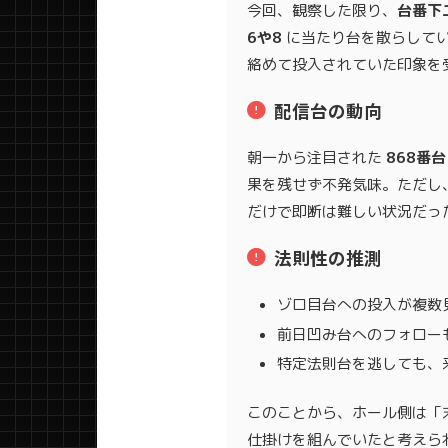
今回、観察した限り、
台番下
6や8
に当たり台を散らして
絡めて投入されていた印象を
配信台の動向
朝一から注目された
868番
果を残せず不発気味。ただし
だけで即断は難しい状況だっ
法則性の推測
ゾロ目台への投入が複数
前日凹み台へのフォロー
特定法則台を逃しても、
このことから、ホール側は「
仕掛けを組んでいたと考えら