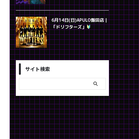
6月14日(日)APULO飯田店｜
「ドリフターズ」
サイト検索