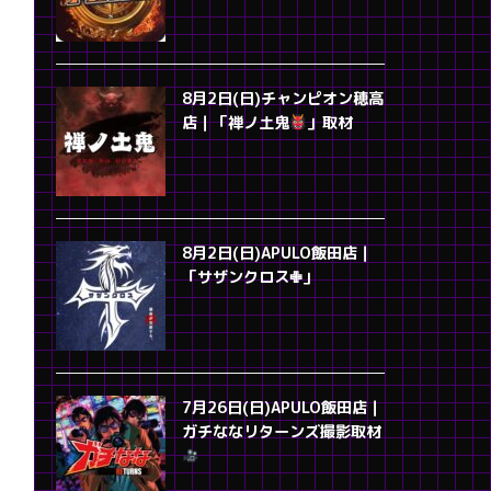
8月2日(日)チャンピオン穂高
店｜「禅ノ土鬼
」取材
8月2日(日)APULO飯田店｜
「サザンクロス✙」
7月26日(日)APULO飯田店｜
ガチななリターンズ撮影取材