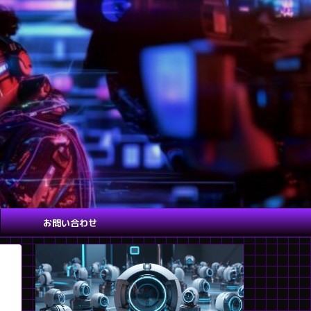
お問い合わせ