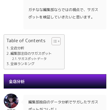
ガチなな編集部ならではの視点で、サガス
ポットを検証していきたいと思います。
Table of Contents
全店分析
編集部注目のサガスポット
サガスポットデータ
全体ランキング
全店分析
編集部独自のデータ分析でサガしたサガス
ポットがコレだ！