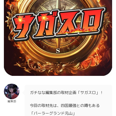
ガチなな編集部の取材企画「サガスロ」！
編集部
今回の取材先は、四国最強との噂もある
「パーラーグランド元山」