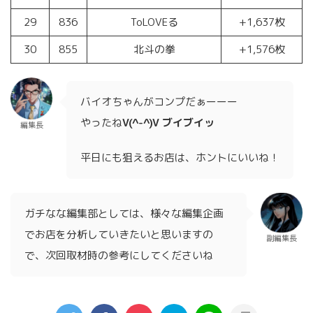
29
836
ToLOVEる
+1,637枚
30
855
北斗の拳
+1,576枚
バイオちゃんがコンプだぁーーー
やったね
V(^-^)V ブイブイッ
編集長
平日にも狙えるお店は、ホントにいいね！
ガチなな編集部としては、様々な編集企画
でお店を分析していきたいと思いますの
副編集長
で、次回取材時の参考にしてくださいね