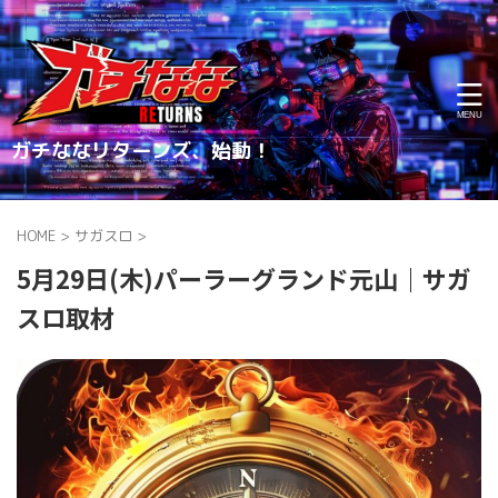
ガチななリターンズ、始動！
HOME
>
サガスロ
>
5月29日(木)パーラーグランド元山｜サガ
スロ取材