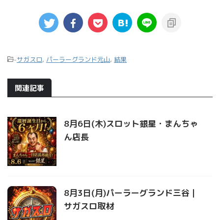
-
サガスロ
,
パーラーグランド元山
,
結果
関連記事
8月6日(木)スロット銀星・まんちゃ
ん店長
8月3日(月)パーラーグランド三谷｜
サガスロ取材