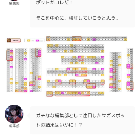
ポットがコレだ！
編集部
そこを中心に、検証していこうと思う。
ガチなな編集部として注目したサガスポッ
トの結果はいかに！？
編集部