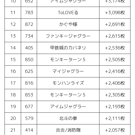
10
652
アイムジャグラー
+3,174枚
11
783
ToLOVEる
+3,098枚
12
872
かぐや様
+2,691枚
13
734
ファンキージャグラー
+2,615枚
14
405
甲鉄城のカバネリ
+2,536枚
15
850
モンキーターン５
+2,505枚
16
625
マイジャグラー
+2,416枚
17
816
モンハンライズ
+2,406枚
18
853
モンキーターン５
+2,305枚
19
677
アイムジャグラー
+2,193枚
20
579
北斗の拳
+2,111枚
21
414
炎炎ﾉ消防隊
+2,057枚