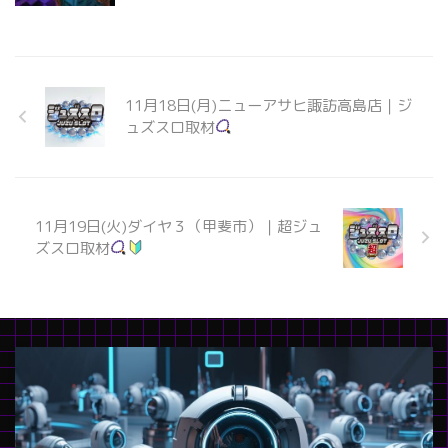
11月18日(月)ニューアサヒ諏訪高島店｜ジ
ュズスロ取材
11月19日(火)ダイヤ３（甲斐市）｜超ジュ
ズスロ取材