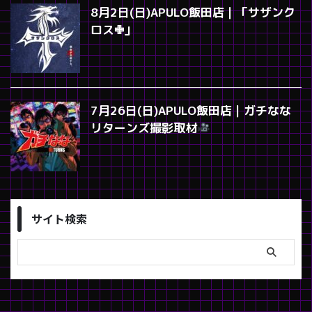
8月2日(日)APULO飯田店｜「サザンク
ロス✙」
7月26日(日)APULO飯田店｜ガチなな
リターンズ撮影取材
サイト検索