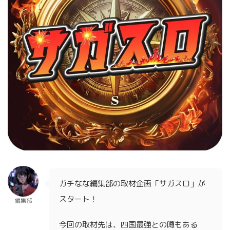
ガチなな編集部の取材企画「サガスロ」が
スタート！
編集部
今回の取材先は、四国最強との噂もある