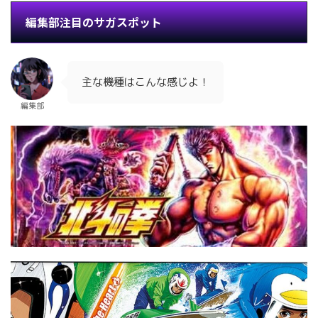
編集部注目のサガスポット
主な機種はこんな感じよ！
編集部