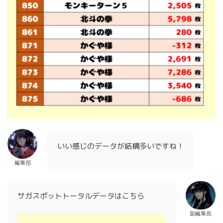
いい感じのデータが結構多いですね！
編集部
サガスポットトータルデータはこちら
副編集長