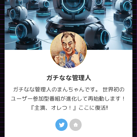
ガチなな管理人
ガチなな管理人のまんちゃんです。 世界初の
ユーザー参加型番組が進化して再始動します！
『主演、オレつ！』ここに復活!!