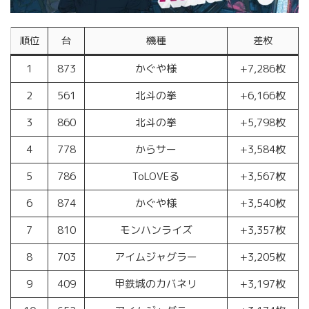
順位
台
機種
差枚
1
873
かぐや様
+7,286枚
2
561
北斗の拳
+6,166枚
3
860
北斗の拳
+5,798枚
4
778
からサー
+3,584枚
5
786
ToLOVEる
+3,567枚
6
874
かぐや様
+3,540枚
7
810
モンハンライズ
+3,357枚
8
703
アイムジャグラー
+3,205枚
9
409
甲鉄城のカバネリ
+3,197枚