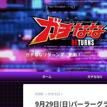
ガチななリターンズ、始動！
ホーム
ガチななG
HOME
>
サガスロ
>
9月29日(日)パーラー