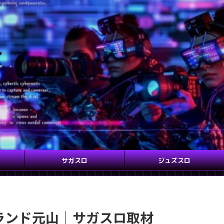
サガスロ
ジュズスロ
グランド元山｜サガスロ取材