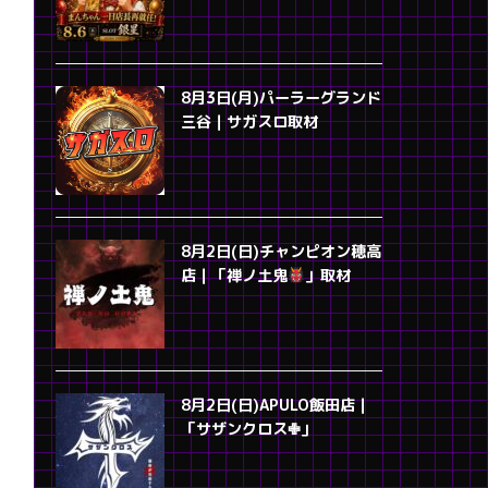
8月3日(月)パーラーグランド
三谷｜サガスロ取材
8月2日(日)チャンピオン穂高
店｜「禅ノ土鬼
」取材
8月2日(日)APULO飯田店｜
「サザンクロス✙」