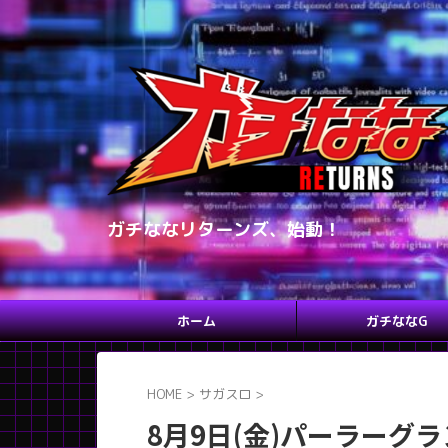
ガチななリターンズ、始動！
ホーム
ガチななG
HOME
>
サガスロ
>
8月9日(金)パーラーグ