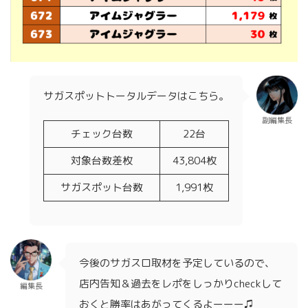
サガスポットトータルデータはこちら。
副編集長
チェック台数
22台
対象台数差枚
43,804枚
サガスポット台数
1,991枚
今後のサガスロ取材を予定しているので、
店内告知＆過去をレポをしっかりcheckして
編集長
おくと勝率はあがってくるよーーー♫