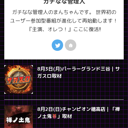
ガチなな管理人
ガチなな管理人のまんちゃんです。 世界初の
ユーザー参加型番組が進化して再始動します！
『主演、オレつ！』ここに復活!!
8月3日(月)パーラーグランド三谷｜サ
ガスロ取材
8月2日(日)チャンピオン穂高店｜「禅
ノ土鬼
」取材