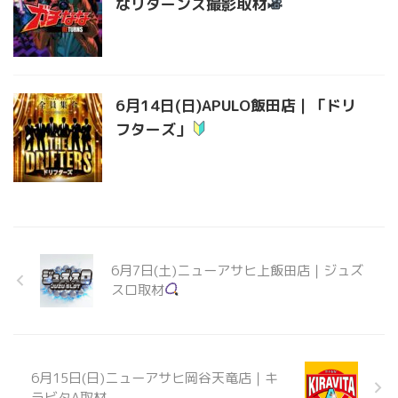
なリターンズ撮影取材
6月14日(日)APULO飯田店｜「ドリ
フターズ」
6月7日(土)ニューアサヒ上飯田店｜ジュズ
スロ取材
6月15日(日)ニューアサヒ岡谷天竜店｜キ
ラビタA取材