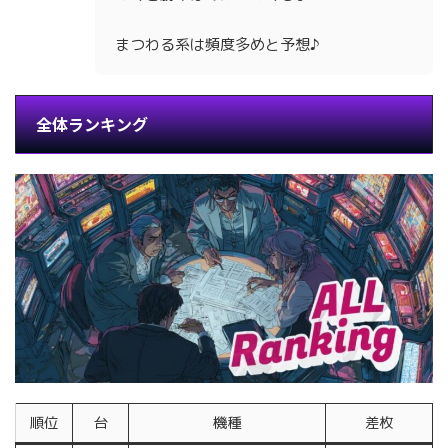
まつわる系は頻度多めと予想♪
全体ランキング
順位
台
機種
差枚