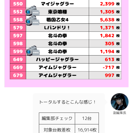
トータルするとこんな感じ！
副編集長
編集部チェック
12台
対象台数差枚
16,914枚