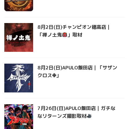
8月2日(日)チャンピオン穂高店｜
「禅ノ土鬼
」取材
8月2日(日)APULO飯田店｜「サザン
クロス✙」
7月26日(日)APULO飯田店｜ガチな
なリターンズ撮影取材