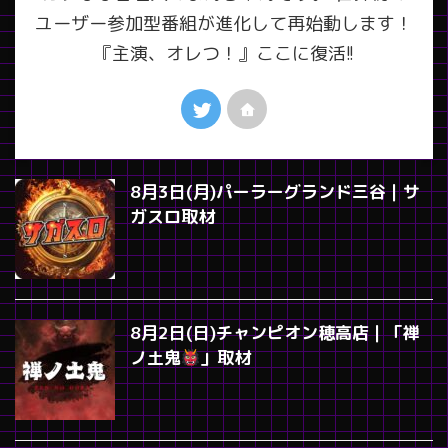
ユーザー参加型番組が進化して再始動します！
『主演、オレつ！』ここに復活!!
8月3日(月)パーラーグランド三谷｜サ
ガスロ取材
8月2日(日)チャンピオン穂高店｜「禅
ノ土鬼
」取材