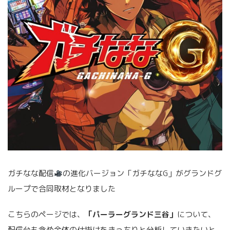
ガチなな配信
の進化バージョン「ガチななG」がグランドグ
ループで合同取材となりました
こちらのページでは、
「パーラーグランド三谷」
について、
配信台も含め全体の仕掛けをきっちりと分析していきたいと