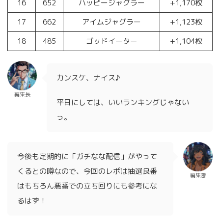
16
652
ハッピージャグラー
+1,170枚
17
662
アイムジャグラー
+1,123枚
18
485
ゴッドイーター
+1,104枚
カンスケ、ナイス♪
編集長
平日にしては、いいランキングじゃない
っ。
今後も定期的に「ガチなな配信」がやって
くるとの噂なので、今回のレポは抽選良番
編集部
はもちろん悪番での立ち回りにも参考にな
るはず！