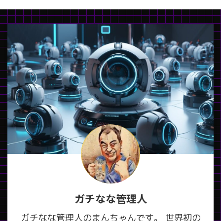
ガチなな管理人
ガチなな管理人のまんちゃんです。 世界初の