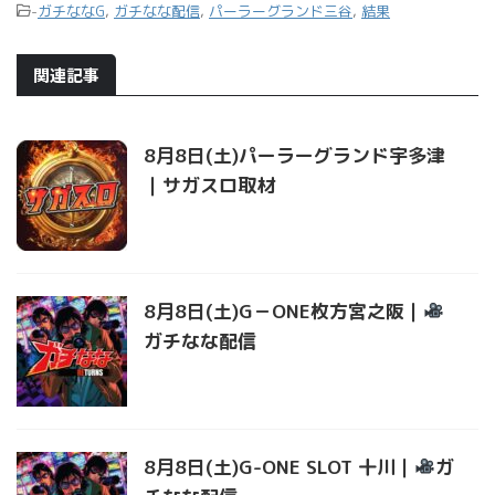
-
ガチななG
,
ガチなな配信
,
パーラーグランド三谷
,
結果
関連記事
8月8日(土)パーラーグランド宇多津
｜サガスロ取材
8月8日(土)G－ONE枚方宮之阪｜
ガチなな配信
8月8日(土)G-ONE SLOT 十川｜
ガ