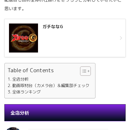
思います。
ガチななG
Table of Contents
全店分析
動画取材台（カメラ台）＆編集部チェック
全体ランキング
全店分析