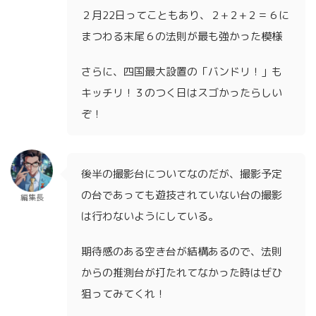
２月22日ってこともあり、２+２+２＝６に
まつわる末尾６の法則が最も強かった模様
さらに、四国最大設置の「バンドリ！」も
キッチリ！３のつく日はスゴかったらしい
ぞ！
後半の撮影台についてなのだが、撮影予定
の台であっても遊技されていない台の撮影
編集長
は行わないようにしている。
期待感のある空き台が結構あるので、法則
からの推測台が打たれてなかった時はぜひ
狙ってみてくれ！