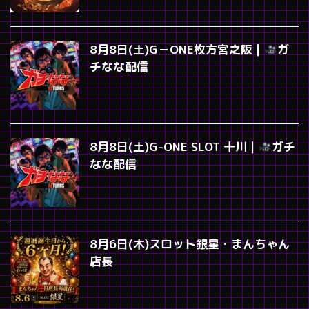
8月8日(土)G－ONE枚方宮之阪｜
ガ
チなな配信
8月8日(土)G-ONE SLOT 十川｜
ガチ
なな配信
8月6日(木)スロット銀星・まんちゃん
店長