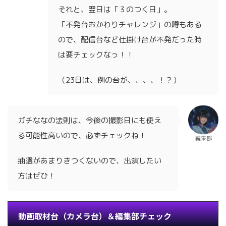
それと、翌日は「３のつく日」。
「不発台おかわりチャレンジ」の噂もある
ので、配信台など仕掛け台が不発だった時
は要チェックなっ！！
（23日は、例の台が、、、、！？）
ガチななの法則は、今後の撮影日にも使え
る可能性高いので、必ずチェックね！
編集部
抽選があまりきつくないので、出演したい
方はぜひ！
動画取材台（カメラ台）＆編集部チェック