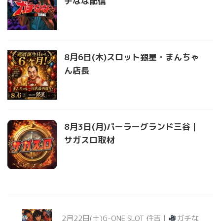
チなな配信
8月6日(木)スロット銀星・まんちゃ
ん店長
8月3日(月)パーラーグランド三谷｜
サガスロ取材
2月22日(土)G-ONE SLOT 住吉｜
ガチな