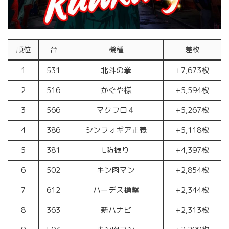
順位
台
機種
差枚
1
531
北斗の拳
+7,673枚
2
516
かぐや様
+5,594枚
3
566
マクフロ４
+5,267枚
4
386
シンフォギア正義
+5,118枚
5
381
L防振り
+4,397枚
6
502
キン肉マン
+2,854枚
7
612
ハーデス槍撃
+2,344枚
8
363
新ハナビ
+2,313枚