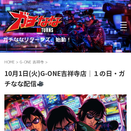
ガチななリターンズ、始動！
HOME
>
G-ONE 吉祥寺
>
10月1日(火)G-ONE吉祥寺店｜１の日・ガ
チなな配信