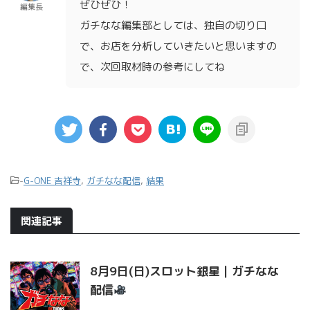
ぜひぜひ！
編集長
ガチなな編集部としては、独自の切り口
で、お店を分析していきたいと思いますの
で、次回取材時の参考にしてね
-
G-ONE 吉祥寺
,
ガチなな配信
,
結果
関連記事
8月9日(日)スロット銀星｜ガチなな
配信