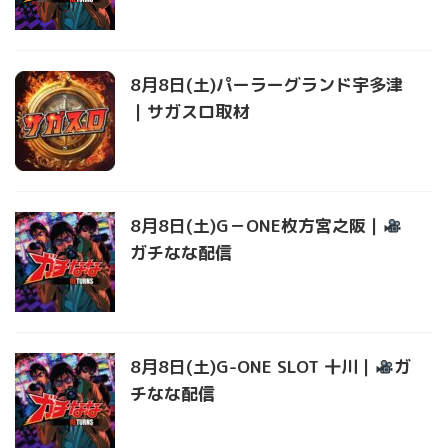
8月8日(土)パーラーグランド宇多津
｜サガスロ取材
8月8日(土)G－ONE枚方宮之阪｜
ガチなな配信
8月8日(土)G-ONE SLOT 十川｜
ガ
チなな配信