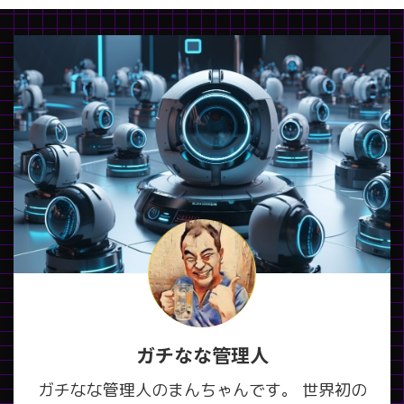
ガチなな管理人
ガチなな管理人のまんちゃんです。 世界初の