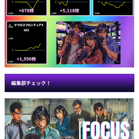
編集部チェック！