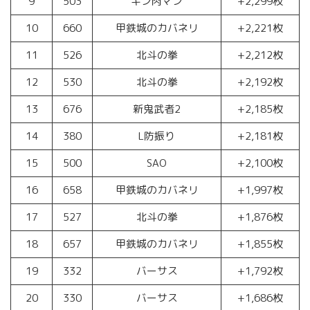
9
503
キン肉マン
+2,299枚
10
660
甲鉄城のカバネリ
+2,221枚
11
526
北斗の拳
+2,212枚
12
530
北斗の拳
+2,192枚
13
676
新鬼武者2
+2,185枚
14
380
L防振り
+2,181枚
15
500
SAO
+2,100枚
16
658
甲鉄城のカバネリ
+1,997枚
17
527
北斗の拳
+1,876枚
18
657
甲鉄城のカバネリ
+1,855枚
19
332
バーサス
+1,792枚
20
330
バーサス
+1,686枚