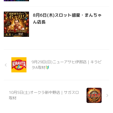
8月6日(木)スロット銀星・まんちゃ
ん店長
9月29日(日)ニューアサヒ伊那店｜キラビ
タA取材
10月5日(土)オークラ新中野店｜サガスロ
取材