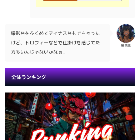
撮影台をふくめてマイナス台もでちゃった
けど、トロフィーなどで仕掛けを感じてた
編集部
方多いんじゃないかなぁ。
全体ランキング