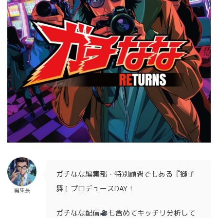
ガチなな編集部・特別顧問でもある『獅子
舞』プロデュースDAY！
編集長
ガチなな配信
も含めてキッチリ分析して