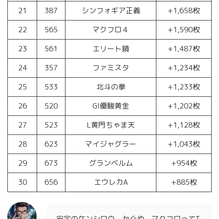
21
387
シンフォギア正義
+1,658枚
22
565
マクフロ４
+1,590枚
23
561
エリート鏡
+1,487枚
24
357
ファミスタ
+1,234枚
25
533
北斗の拳
+1,233枚
26
520
GI優駿黄金
+1,202枚
27
523
L黄門ちゃま天
+1,128枚
28
623
マイジャグラー
+1,043枚
29
673
グランベルム
+954枚
30
656
エウレカA
+885枚
安定のケンシロウ、かぐや、マクフロってT